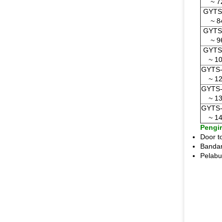
~ 7
GYTS
~ 8
GYTS
~ 9
GYTS
~ 1
GYTS-
~ 1
GYTS-
~ 1
GYTS-
~ 1
Pengi
Door t
Bandar
Pelabu