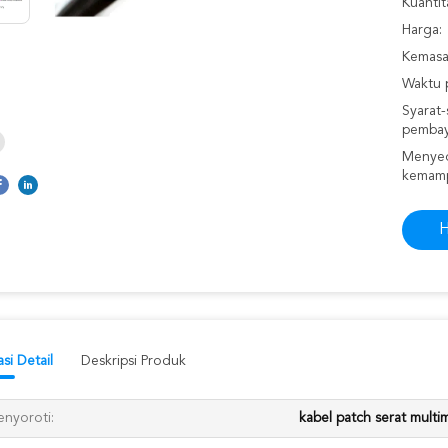
Kuantit
Harga:
Kemasan
Waktu 
Syarat-
pembay
Menyed
kemam
H
si Detail
Deskripsi Produk
nyoroti:
kabel patch serat mult