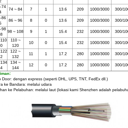
2
-74
74 ~ 84
7
1
13.6
209
1000/3000
300/10
4
-86
86 ~ 96
8
0
13.6
209
1000/3000
300/10
6
-98
98 ~ 108
9
1
15.4
232
1000/3000
300/10
08
110
110 ~
10
0
15.4
232
1000/3000
300/10
20
120
122
122 ~
11
1
17.2
280
1000/3000
300/10
32
132
134
134 ~
12
0
17.2
280
1000/3000
300/10
44
144
riman:
o Door: dengan express (seperti DHL, UPS, TNT, FedEx dll.)
a ke Bandara: melalui udara
han ke Pelabuhan: melalui laut (lokasi kami Shenzhen adalah pelabuh