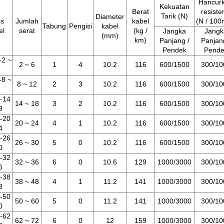
Hancur
Kekuatan
Berat
resiste
Tarik (N)
Diameter
is
Jumlah
kabel
(N / 10
Tabung
Pengisi
kabel
el
serat
(kg /
Jangka
Jangk
(mm)
km)
Panjang /
Panjan
Pendek
Pende
2 ~
2 ~ 6
1
4
10.2
116
600/1500
300/10
8 ~
8 ~ 12
2
3
10.2
116
600/1500
300/10
-14
14 ~ 18
3
2
10.2
116
600/1500
300/10
8
-20
20 ~ 24
4
1
10.2
116
600/1500
300/10
4
-26
26 ~ 30
5
0
10.2
116
600/1500
300/10
0
-32
32 ~ 36
6
0
10.6
129
1000/3000
300/10
6
-38
38 ~ 48
4
1
11.2
141
1000/3000
300/10
8
-50
50 ~ 60
5
0
11.2
141
1000/3000
300/10
0
-62
62 ~ 72
6
0
12
159
1000/3000
300/10