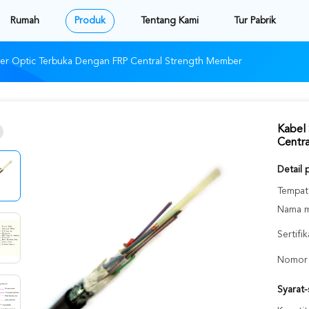
Rumah
Produk
Tentang Kami
Tur Pabrik
ber Optic Terbuka Dengan FRP Central Strength Member
Kabel
Centr
Detail 
Tempat 
Nama m
Sertifik
Nomor 
Syarat