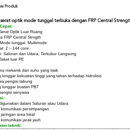
psi Produk
 serat optik mode tunggal terbuka dengan FRP Central Stren
 Cepat:
Serat Optik Luar Ruang
a FRP Central Strngth
Mode tunggal, Multimode
rat: 2 ~ 144 core
si: Saluran dan Udara, Terkubur Langsung
 Jaket luar PE
ma mekanik dan suhu yang baik
 longgar kekuatan tinggi yang tahan terhadap hidrolisis
a pengisi tabung
 longgar buatan PBT
pengisi senyawa
si:
digunakan dalam Saluran atau Udara
 komunikasi persimpangan
 jaringan area lokal
 komunikasi jarak jauh
ter teknik: