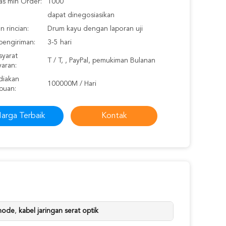
as min Order:
1000
dapat dinegosiasikan
 rincian:
Drum kayu dengan laporan uji
pengiriman:
3-5 hari
syarat
T / T, , PayPal, pemukiman Bulanan
aran:
iakan
100000M / Hari
puan:
arga Terbaik
Kontak
imode
,
kabel jaringan serat optik