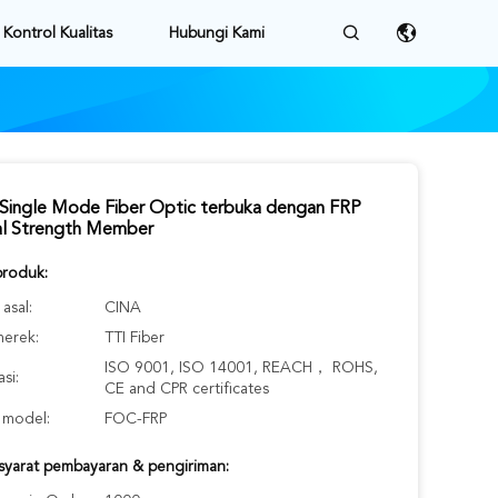
Kontrol Kualitas
Hubungi Kami
 Single Mode Fiber Optic terbuka dengan FRP
al Strength Member
produk:
asal:
CINA
erek:
TTI Fiber
ISO 9001, ISO 14001, REACH， ROHS,
asi:
CE and CPR certificates
model:
FOC-FRP
-syarat pembayaran & pengiriman: