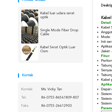
Produk Terbaik
Deskri
Kabel luar udara serat
optik
Kabel
Detail
Kabel 
Single Mode Fiber Drop
Anggot
Cable
Mode: 
Inti se
Aplika
Kabel Serat Optik Luar
Jaket:
Oem
Fitur:
Perfor
Tabung
Senyaw
Tabung
Kontak
Kabel 
Aplika
Dapat 
Kontak:
Ms. Vicky Tan
Sistem
Tel:
86-0755-86561809-807
Sistem
Sistem
Faks:
86-0755-26612903
Parame