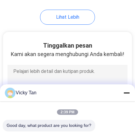
27
Lihat Lebih
Serat optik Ferrule
Tinggalkan pesan
Kami akan segera menghubungi Anda kembali!
20
Panel Patch MPO
Vicky Tan
2:39 PM
Good day, what product are you looking for?