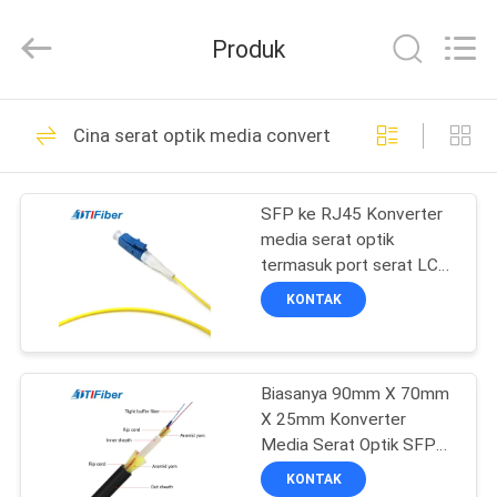
TTI
Fiber
Communication
Produk
Tech.
Co.,
Ltd..
All
Rights
RUMAH
288
Reserved.
Cina serat optik media converter
serat optik kabel
PRODUK
patch
SFP ke RJ45 Konverter
media serat optik
TENTANG
termasuk port serat LC
KAMI
SC Ideal untuk perluasan
KONTAK
jaringan dan integrasi
Fiber Link
101
TUR
Biasanya 90mm X 70mm
PABRIK
serat optik dikepang
X 25mm Konverter
Media Serat Optik SFP
KONTROL
Ke RJ45 Panjang
KONTAK
gelombang 850 Nm