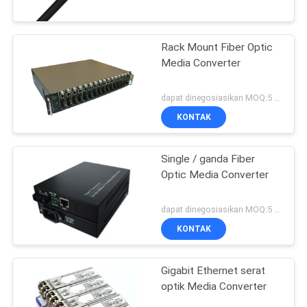
KUALITAS
Kompatibel dengan
Sistem Jaringan
Rack Mount Fiber Optic
HUBUNGI
240
Media Converter
KAMI
Kabel Fiber Optic
dapat dinegosiasikan MOQ:5 PC
PERMINTAAN
KONTAK
PENAWARAN
Single / ganda Fiber
Optic Media Converter
SITEMAP
53
dapat dinegosiasikan MOQ:5 PC
PRIVACY
KONTAK
Konektor Fiber Optic
POLICY
Gigabit Ethernet serat
optik Media Converter