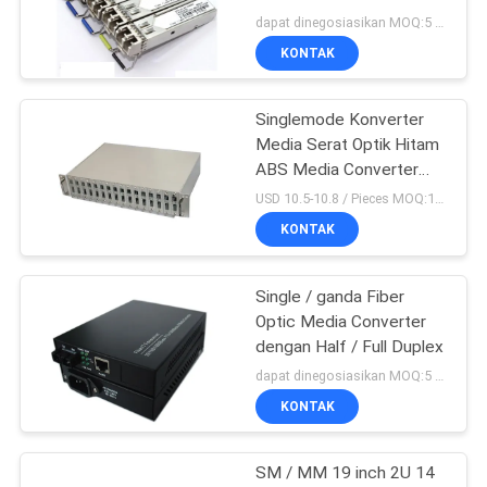
dapat dinegosiasikan MOQ:5 PC
KONTAK
88
Singlemode Konverter
Fiber Optic Adapter
Media Serat Optik Hitam
ABS Media Converter
Untuk Jaringan
USD 10.5-10.8 / Pieces MOQ:100 buah
KONTAK
Single / ganda Fiber
39
Optic Media Converter
Serat optik
dengan Half / Full Duplex
dapat dinegosiasikan MOQ:5 PC
Attenuator
KONTAK
SM / MM 19 inch 2U 14