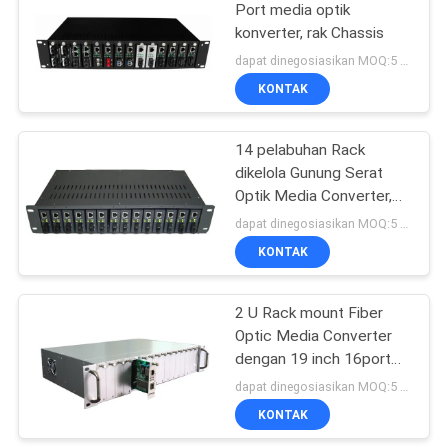
Port media optik
konverter, rak Chassis
85
dapat dinegosiasikan MOQ:5 PC
KONTAK
Fiber Optic Splitter
14 pelabuhan Rack
dikelola Gunung Serat
Optik Media Converter,
19 inch
dapat dinegosiasikan MOQ:5 PC
KONTAK
20
Loopback Serat
2 U Rack mount Fiber
Optic Media Converter
Optik
dengan 19 inch 16port
Media Converter Chassis
dapat dinegosiasikan MOQ:5 PC
KONTAK