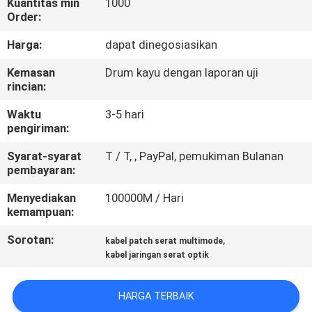
Kuantitas min
1000
KUALITAS
Order:
Harga:
dapat dinegosiasikan
HUBUNGI
Kemasan
Drum kayu dengan laporan uji
KAMI
rincian:
Waktu
3-5 hari
PERMINTAAN
pengiriman:
PENAWARAN
Syarat-syarat
T / T, , PayPal, pemukiman Bulanan
pembayaran:
SITEMAP
Menyediakan
100000M / Hari
kemampuan:
PRIVACY
Sorotan:
,
kabel patch serat multimode
POLICY
kabel jaringan serat optik
HARGA TERBAIK