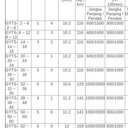
km)
100mm)
Jangka
Jangka
Panjang /
Panjang /
D
Pendek
Pendek
GYTS-
2 ~ 6
1
4
10.2
116
600/1500
300/1000
2 ~ 6
GYTS-
8 ~ 12
2
3
10.2
116
600/1500
300/1000
8 ~ 12
GYTS-
14 ~
3
2
10.2
116
600/1500
300/1000
14 ~
18
18
GYTS-
20 ~
4
1
10.2
116
600/1500
300/1000
20 ~
24
24
GYTS-
26 ~
5
0
10.2
116
600/1500
300/1000
26 ~
30
30
GYTS-
32 ~
6
0
10.6
129
1000/3000
300/1000
32 ~
36
36
GYTS-
38 ~
4
1
11.2
141
1000/3000
300/1000
38 ~
48
48
GYTS-
50 ~
5
0
11.2
141
1000/3000
300/1000
50 ~
60
60
GYTS-
62 ~
6
0
12
159
1000/3000
300/1000