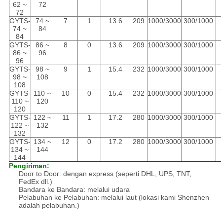
62 ~
72
72
GYTS-
74 ~
7
1
13.6
209
1000/3000
300/1000
74 ~
84
84
GYTS-
86 ~
8
0
13.6
209
1000/3000
300/1000
86 ~
96
96
GYTS-
98 ~
9
1
15.4
232
1000/3000
300/1000
98 ~
108
108
GYTS-
110 ~
10
0
15.4
232
1000/3000
300/1000
110 ~
120
120
GYTS-
122 ~
11
1
17.2
280
1000/3000
300/1000
122 ~
132
132
GYTS-
134 ~
12
0
17.2
280
1000/3000
300/1000
134 ~
144
144
Pengiriman:
Door to Door: dengan express (seperti DHL, UPS, TNT,
FedEx dll.)
Bandara ke Bandara: melalui udara
Pelabuhan ke Pelabuhan: melalui laut (lokasi kami Shenzhen
adalah pelabuhan.)