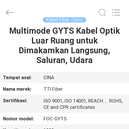
TTI
Fiber
Communication
Tech.
Co.,
Kabel Fiber Optic
Ltd..
All
Rights
Multimode GYTS Kabel Optik
RUMAH
Reserved.
Luar Ruang untuk
PRODUK
Dimakamkan Langsung,
Saluran, Udara
TENTANG
KAMI
Tempat asal:
CINA
Nama merek:
TTI Fiber
TUR
Sertifikasi:
ISO 9001, ISO 14001, REACH， ROHS,
PABRIK
CE and CPR certificates
Nomor model:
FOC-GYTS
KONTROL