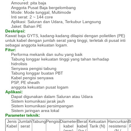
Amoured: pita baja
Anggota Pusat Baja bergelombang
Mode: Mode tunggal, Multimode
Inti serat: 2 ~ 144 core
Aplikasi: Saluran dan Udara, Terkubur Langsung
Jaket: Bahan PE
Deskripsi:
Kawat baja GYTS, kadang-kadang dilapisi dengan polietilen (PE)
untuk kabel dengan jumlah serat yang tinggi, terletak di pusat inti
sebagai anggota kekuatan logam.
Fitur:
Performa mekanik dan suhu yang baik
Tabung longgar kekuatan tinggi yang tahan terhadap
hidrolisis
Senyawa pengisi tabung
Tabung longgar buatan PBT
Kabel pengisi senyawa
PSP, PE sheath
anggota kekuatan pusat logam
Aplikasi:
Dapat digunakan dalam Saluran atau Udara
Sistem komunikasi jarak jauh
Sistem komunikasi persimpangan
Sistem jaringan area lokal
Parameter teknik:
Jenis
Jumlah
Tabung
Pengisi
Diameter
Berat
Kekuatan
Hancurkan
B
Kabel
serat
kabel
kabel
Tarik (N)
resistensi
(mm)
(kg /
(N /