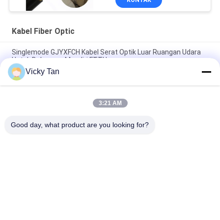
KONTAK
Kabel Fiber Optic
Singlemode GJYXFCH Kabel Serat Optik Luar Ruangan Udara
Untuk Dukungan Mandiri FTTH
Vicky Tan
Kabel Serat Optik Selubung Ganda ADSS 24 Core 48 Core 96
Core
3:21 AM
GYXTC8S 12 24 Core G652D Outdoor Fiber Patch Cable Self
Supporting
Good day, what product are you looking for?
Bad Request
Semua
Serat Optik Kabel 
Serat Optik Dikepang
Patch
Kabel Fiber Optic
Konektor Fiber Optic