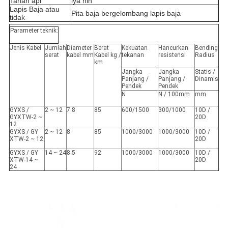
Tahan api
iya nih
Lapis Baja atau
Pita baja bergelombang lapis baja
tidak
Parameter teknik:
Jenis Kabel
Jumlah
Diameter
Berat
Kekuatan
Hancurkan
Bending
serat
kabel mm
Kabel kg /
tekanan
resistensi
Radius
km
Jangka
Jangka
Statis /
Panjang /
Panjang /
Dinamis
Pendek
Pendek
N
N / 100mm
mm
GYXS /
2 ~ 12
7.8
85
600/1500
300/1000
10D /
GYXTW-2 ~
20D
12
GYXS / GY
2 ~ 12
8
85
1000/3000
1000/3000
10D /
XTW-2 ~ 12
20D
GYXS / GY
14 ~ 24
8.5
92
1000/3000
1000/3000
10D /
XTW-14 ~
20D
24