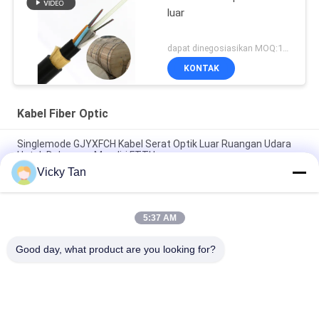
luar
dapat dinegosiasikan MOQ:1000
KONTAK
Kabel Fiber Optic
Singlemode GJYXFCH Kabel Serat Optik Luar Ruangan Udara
Untuk Dukungan Mandiri FTTH
Vicky Tan
Kabel Serat Optik Selubung Ganda ADSS 24 Core 48 Core 96
Core
5:37 AM
GYXTC8S 12 24 Core G652D Outdoor Fiber Patch Cable Self
Supporting
Good day, what product are you looking for?
Bad Request
Semua
Serat Optik Kabel 