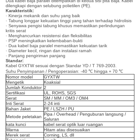
Dua kabel baja paralel ditempatkan di kedua sisi pita baja.
Kabel
dilengkapi dengan selubung polietilen (PE).
Karakteristik:
· Kinerja mekanik dan suhu yang baik
· Tabung longgar kekuatan tinggi yang tahan terhadap hidrolisis
· Senyawa pengisi tabung khusus memastikan perlindungan
kritis serat
· Menghancurkan resistensi dan fleksibilitas
· PSP meningkatkan kelembaban-bukti
· Dua kabel baja paralel memastikan kekuatan tarik
· Diameter kecil, ringan dan instalasi ramah
· Panjang pengiriman panjang
Standar:
Kabel GYXTW sesuai dengan Standar YD / T 769-2003.
Suhu Penyimpanan / Pengoperasian: -40 ℃ hingga + 70 ℃
Nomor model
GYXTW
Mengetik
Koaksial
Jumlah Konduktor
2
Sertifikasi
UL, ROHS, SGS
Serat
SM / MM / OM3 / OM4
Inti Serat
2-24 inti
Bahan Jaket
PE / LSZH / PU
Pipa / Overhead / Penguburan langsung /
Metode peletakan
Saluran
kata kunci
kabel serat optik luar ruangan
Warna
Hitam atau disesuaikan
Merek serat
Corning, LS, dll