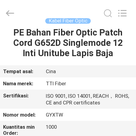
TTI
Fiber
Communication
Tech.
Co.,
Kabel Fiber Optic
Ltd..
All
Rights
PE Bahan Fiber Optic Patch
RUMAH
Reserved.
Cord G652D Singlemode 12
PRODUK
Inti Unitube Lapis Baja
TENTANG
Tempat asal:
Cina
KAMI
Nama merek:
TTI Fiber
Sertifikasi:
ISO 9001, ISO 14001, REACH， ROHS,
TUR
CE and CPR certificates
PABRIK
Nomor model:
GYXTW
Kuantitas min
1000
KONTROL
Order: