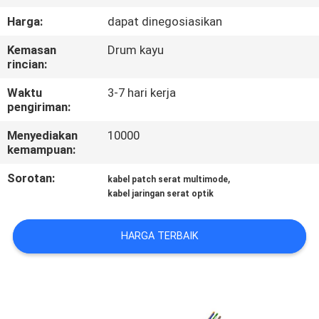
KUALITAS
Harga:
dapat dinegosiasikan
Kemasan
Drum kayu
HUBUNGI
rincian:
KAMI
Waktu
3-7 hari kerja
pengiriman:
PERMINTAAN
Menyediakan
10000
PENAWARAN
kemampuan:
Sorotan:
,
kabel patch serat multimode
SITEMAP
kabel jaringan serat optik
PRIVACY
HARGA TERBAIK
POLICY