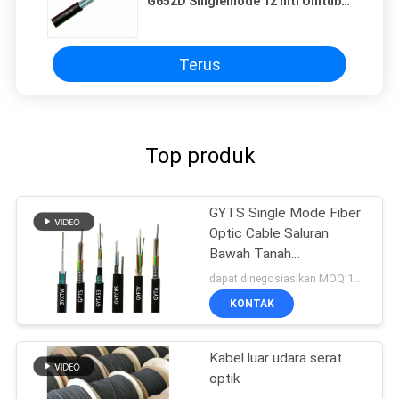
G652D Singlemode 12 Inti Unitube
Lapis Baja
Terus
Top produk
GYTS Single Mode Fiber
Optic Cable Saluran
Bawah Tanah
Pemakaman Langsung
dapat dinegosiasikan MOQ:1000
KONTAK
Kabel luar udara serat
optik