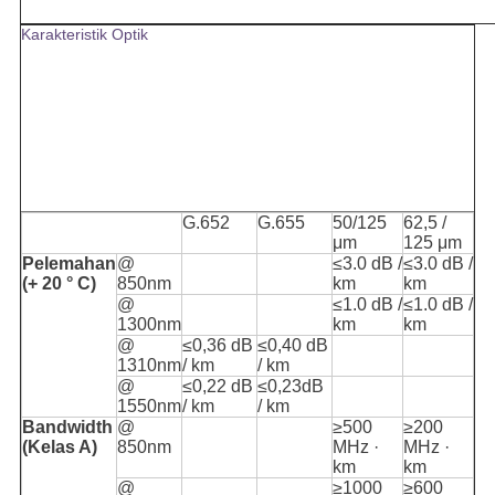
Karakteristik Optik
G.652
G.655
50/125
62,5 /
μm
125
μm
Pelemahan
@
≤3.0 dB /
≤3.0 dB /
(+ 20 ° C)
850nm
km
km
@
≤1.0 dB /
≤1.0 dB /
1300nm
km
km
@
≤0,36 dB
≤0,40 dB
1310nm
/ km
/ km
@
≤0,22 dB
≤0,23dB
1550nm
/ km
/ km
Bandwidth
@
≥500
≥200
(Kelas A)
850nm
MHz ·
MHz ·
km
km
@
≥1000
≥600