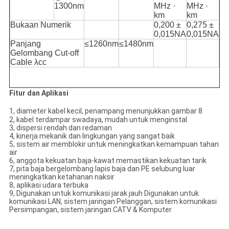
1300nm
MHz ·
MHz ·
km
km
Bukaan Numerik
0,200 ±
0,275 ±
0,015NA
0,015NA
Panjang
≤1260nm
≤1480nm
Gelombang Cut-off
Cable λcc
Fitur dan Aplikasi
1, diameter kabel kecil, penampang menunjukkan gambar 8
2, kabel terdampar swadaya, mudah untuk menginstal
3, dispersi rendah dan redaman
4, kinerja mekanik dan lingkungan yang sangat baik
5, sistem air memblokir untuk meningkatkan kemampuan tahan
air
6, anggota kekuatan baja-kawat memastikan kekuatan tarik
7, pita baja bergelombang lapis baja dan PE selubung luar
meningkatkan ketahanan naksir
8, aplikasi udara terbuka
9, Digunakan untuk komunikasi jarak jauh Digunakan untuk
komunikasi LAN, sistem jaringan Pelanggan, sistem komunikasi
Persimpangan, sistem jaringan CATV & Komputer