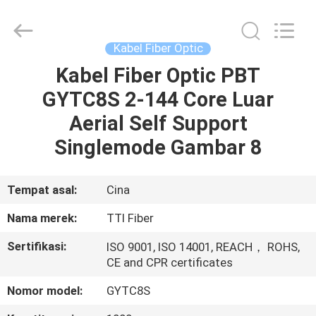
TTI
Fiber
Communication
Tech.
Co.,
Kabel Fiber Optic
Ltd..
All
Rights
Kabel Fiber Optic PBT
RUMAH
Reserved.
GYTC8S 2-144 Core Luar
PRODUK
Aerial Self Support
Singlemode Gambar 8
TENTANG
KAMI
Tempat asal:
Cina
Nama merek:
TTI Fiber
TUR
Sertifikasi:
ISO 9001, ISO 14001, REACH， ROHS,
PABRIK
CE and CPR certificates
Nomor model:
GYTC8S
KONTROL