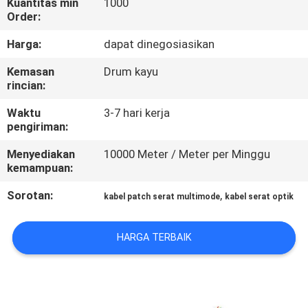
Kuantitas min
1000
KUALITAS
Order:
Harga:
dapat dinegosiasikan
HUBUNGI
Kemasan
Drum kayu
KAMI
rincian:
Waktu
3-7 hari kerja
PERMINTAAN
pengiriman:
PENAWARAN
Menyediakan
10000 Meter / Meter per Minggu
kemampuan:
SITEMAP
Sorotan:
,
kabel patch serat multimode
kabel serat optik
PRIVACY
HARGA TERBAIK
POLICY