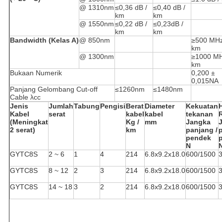
@ 1310nm
≤0,36 dB /
≤0,40 dB /
km
km
@ 1550nm
≤0,22 dB /
≤0,23dB /
km
km
Bandwidth (Kelas A)
@ 850nm
≥500 MHz
km
@ 1300nm
≥1000 MH
km
Bukaan Numerik
0,200 ±
0,015NA
Panjang Gelombang Cut-off
≤1260nm
≤1480nm
Cable λcc
Jenis
Jumlah
Tabung
Pengisi
Berat
Diameter
Kekuatan
Kabel
serat
kabel
kabel
tekanan
(Meningkat
Kg /
mm
Jangka
2 serat)
km
panjang /
pendek
N
GYTC8S
2 ~ 6
1
4
214
6.8x9.2x18.0
600/1500
GYTC8S
8 ~ 12
2
3
214
6.8x9.2x18.0
600/1500
GYTC8S
14 ~ 18
3
2
214
6.8x9.2x18.0
600/1500