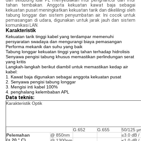
dan selubung luar PE menyediakan fitur penghancur dan fitur
tahan tembakan.
Anggota kekuatan kawat baja sebagai
kekuatan pusat meningkatkan kekuatan tarik dan dikelilingi oleh
tabung longgar dan sistem penyumbatan air.
Ini cocok untuk
pemasangan di udara, digunakan untuk jarak jauh dan sistem
komunikasi LAN.
Karakteristik
Kekuatan tarik tinggi kabel yang terdampar memenuhi
persyaratan swadaya dan mengurangi biaya pemasangan
Performa mekanik dan suhu yang baik
Tabung longgar kekuatan tinggi yang tahan terhadap hidrolisis
Senyawa pengisi tabung khusus memastikan perlindungan serat
yang kritis
Langkah-langkah berikut diambil untuk memastikan kedap air
kabel:
1. Kawat baja digunakan sebagai anggota kekuatan pusat
2. Senyawa pengisi tabung longgar
3. Mengisi inti kabel 100%
4. penghalang kelembaban APL
Data teknis:
Karakteristik Optik
G.652
G.655
50/125
μ
Pelemahan
@ 850nm
≤3.0 dB /
(+ 20 ° C)
@ 1300nm
≤1.0 dB /