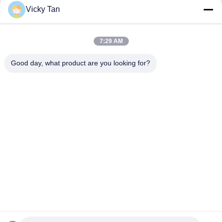
Vicky Tan
Kabel Serat Optik Selubung Ganda ADSS 24 Core 48 Core 96
Core
7:29 AM
GYXTC8S 12 24 Core G652D Outdoor Fiber Patch Cable Self
Supporting
Good day, what product are you looking for?
Bad Request
Semua
Serat Optik Kabel 
Serat Optik Dikepang
Patch
Kabel Fiber Optic
Konektor Fiber Optic
Serat Optik 
Fiber Optic Adapter
Attenuator
Loopback Serat 
Fiber Optic Splitter
Optik