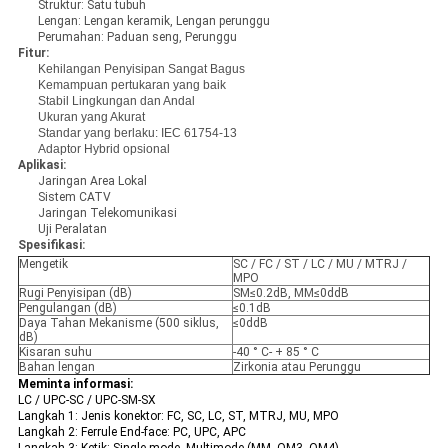
Struktur: Satu tubuh
Lengan: Lengan keramik, Lengan perunggu
Perumahan: Paduan seng, Perunggu
Fitur:
Kehilangan Penyisipan Sangat Bagus
Kemampuan pertukaran yang baik
Stabil Lingkungan dan Andal
Ukuran yang Akurat
Standar yang berlaku: IEC 61754-13
Adaptor Hybrid opsional
Aplikasi:
Jaringan Area Lokal
Sistem CATV
Jaringan Telekomunikasi
Uji Peralatan
Spesifikasi:
Mengetik
SC / FC / ST / LC / MU / MTRJ /
MPO
Rugi Penyisipan (dB)
SM≤0.2dB, MM≤0ddB
Pengulangan (dB)
≤0.1dB
Daya Tahan Mekanisme (500 siklus,
≤0ddB
dB)
Kisaran suhu
-40 ° C- + 85 ° C
Bahan lengan
Zirkonia atau Perunggu
Meminta informasi:
LC / UPC-SC / UPC-SM-SX
Langkah 1: Jenis konektor: FC, SC, LC, ST, MTRJ, MU, MPO
Langkah 2: Ferrule End-face: PC, UPC, APC