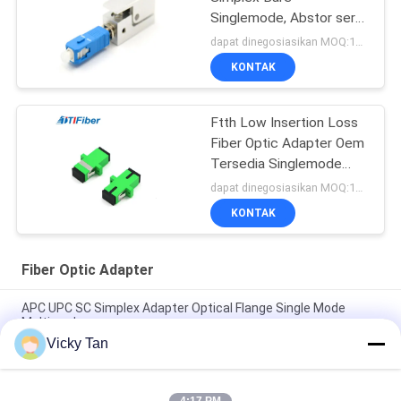
Singlemode, Abstor serat
biru ABS
dapat dinegosiasikan MOQ:1000
KONTAK
Ftth Low Insertion Loss
Fiber Optic Adapter Oem
Tersedia Singlemode
Multimode
dapat dinegosiasikan MOQ:1000
KONTAK
Fiber Optic Adapter
APC UPC SC Simplex Adapter Optical Flange Single Mode
Multimode
Vicky Tan
SC Type Simplex APC UPC Fiber Optic Adapter Untuk Jaringan
FTTH FTTX