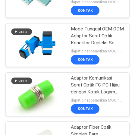
Biru / Beige / Aqua
dapat dinegosiasikan MOQ:1000
KONTAK
Mode Tunggal OEM ODM
Adaptor Serat Optik
Konektor Dupleks Sc
Cepat Cepat
dapat dinegosiasikan MOQ:1000
KONTAK
Adaptor Komunikasi
Serat Optik FC PC Hijau
dengan Kotak Logam
Penutup
dapat dinegosiasikan MOQ:1000
KONTAK
Adaptor Fiber Optik
Simplex Bare