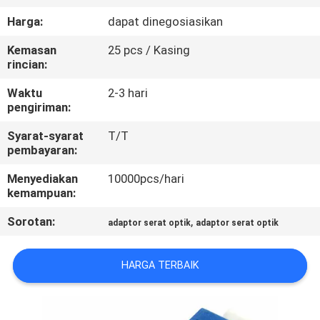
KUALITAS
Harga:
dapat dinegosiasikan
Kemasan
25 pcs / Kasing
HUBUNGI
rincian:
KAMI
Waktu
2-3 hari
pengiriman:
PERMINTAAN
Syarat-syarat
T/T
PENAWARAN
pembayaran:
Menyediakan
10000pcs/hari
SITEMAP
kemampuan:
Sorotan:
,
adaptor serat optik
adaptor serat optik
PRIVACY
POLICY
HARGA TERBAIK