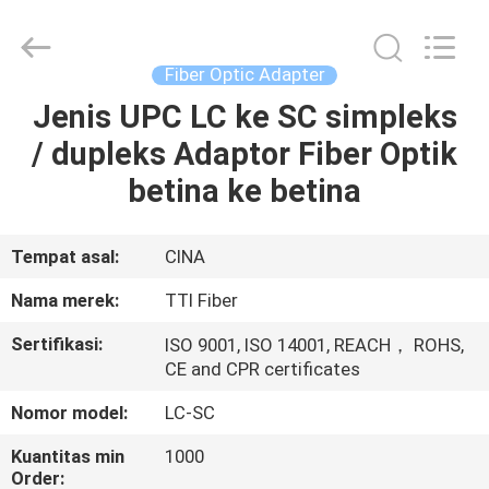
TTI
Fiber
Communication
Tech.
Co.,
Fiber Optic Adapter
Ltd..
All
Rights
Jenis UPC LC ke SC simpleks
RUMAH
Reserved.
/ dupleks Adaptor Fiber Optik
PRODUK
betina ke betina
TENTANG
Tempat asal:
CINA
KAMI
Nama merek:
TTI Fiber
Sertifikasi:
ISO 9001, ISO 14001, REACH， ROHS,
TUR
CE and CPR certificates
PABRIK
Nomor model:
LC-SC
Kuantitas min
1000
KONTROL
Order: