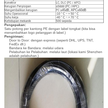
Konektor
LC, DLC (PC / APC)
Kerugian Penyisipan
≤0ddd (PC / APC)
≥45dB, APC≥60dB
Mengembalikan kerugian
PC
Suhu Operasional
-10 ° C ~ + 50 ° C
Suhu kerja
-40 ° C ~ + 70 ° C
Kehidupan mekanik
500 sepeda
Pengepakan:
Satu potong per kantong PE dengan label tongkat (kita bisa
menambahkan logo pelanggan di label.)
Pengiriman:
Door to Door: dengan express (seperti DHL, UPS, TNT,
FedEx dll.)
Bandara ke Bandara: melalui udara
Pelabuhan ke Pelabuhan: melalui laut (lokasi kami Shenzhen
adalah pelabuhan.)