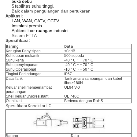
bukti debu
Stabilitas suhu tinggi.
Baik dalam pengulangan dan pertukaran
Aplikasi:
LAN, WAN, CATV, CCTV
Instalasi premis
Aplikasi luar ruangan industri
Sistem FTTA
Spesifikasi:
Barang
Data
Kerugian Penyisipan
≤0ddB
Kehidupan mekanik
500 sepeda
Suhu kerja
-40 ° C ~ + 70 ° C
Suhu penyimpanan
-40 ° C ~ + 70 ° C
Suhu Operasional
-10 ° C ~ + 50 ° C
Tingkat Perlindungan
IP67
Data Tarik
Tarik antara sambungan dan kabel
fiber≥180N
Keluar shell memperlambat
UL94 V-0
peradangan
Shell keluar Uvioresistant
UL 746C
Otentikasi
Bertemu dengan RoHS
Spesifikasi Konektor LC:
Barang
Data