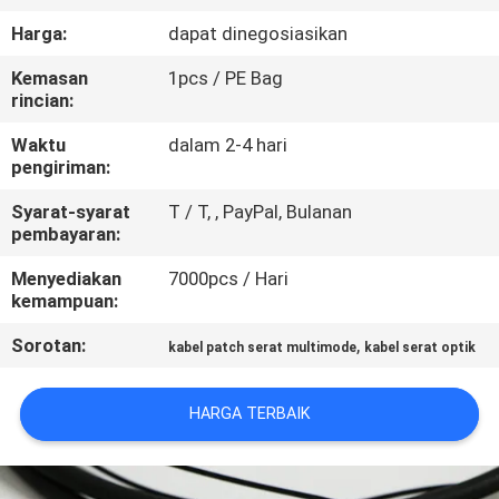
KUALITAS
Harga:
dapat dinegosiasikan
Kemasan
1pcs / PE Bag
HUBUNGI
rincian:
KAMI
Waktu
dalam 2-4 hari
pengiriman:
PERMINTAAN
Syarat-syarat
T / T, , PayPal, Bulanan
PENAWARAN
pembayaran:
Menyediakan
7000pcs / Hari
SITEMAP
kemampuan:
Sorotan:
,
kabel patch serat multimode
kabel serat optik
PRIVACY
POLICY
HARGA TERBAIK