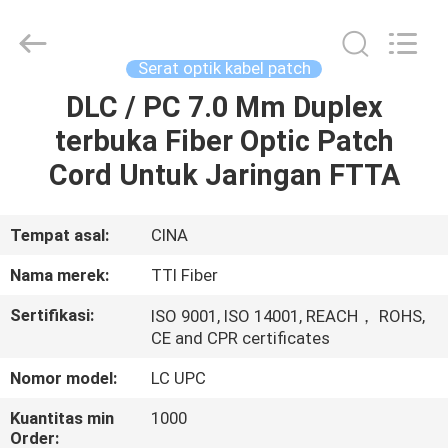
TTI
Fiber
Communication
Tech.
Co.,
Serat optik kabel patch
Ltd..
All
Rights
DLC / PC 7.0 Mm Duplex
RUMAH
Reserved.
terbuka Fiber Optic Patch
PRODUK
Cord Untuk Jaringan FTTA
TENTANG
Tempat asal:
CINA
KAMI
Nama merek:
TTI Fiber
Sertifikasi:
ISO 9001, ISO 14001, REACH， ROHS,
TUR
CE and CPR certificates
PABRIK
Nomor model:
LC UPC
Kuantitas min
1000
KONTROL
Order: