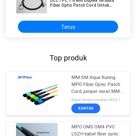
DLC / PC 7.0 Mm Duplex terbuka
Fiber Optic Patch Cord Untuk
Jaringan FTTA
Terus
Top produk
MM SM Aqua Kuning
MPO Fiber Optic Patch
Cord, jumper serat MM
SM Hijau Biru
dapat dinegosiasikan MOQ:1000
KONTAK
MPO OM3 OM4 PVC
LSZH kabel fiber optic