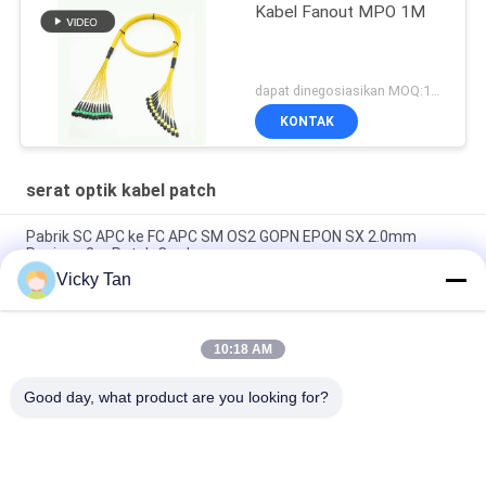
Kabel Fanout MPO 1M
dapat dinegosiasikan MOQ:1000
KONTAK
serat optik kabel patch
Pabrik SC APC ke FC APC SM OS2 GOPN EPON SX 2.0mm
Panjang 2m Patch Cord
Vicky Tan
Sc Apc Ke Sc Apc Aqua Jaket Fiber Optic Patch Cord Simplex
Jumper G652d / G657a
10:18 AM
FTTH FTTA FTTX Single Mode Fiber Patch Cord 6 Core 12 Core
24 Core
Good day, what product are you looking for?
Bad Request
Semua