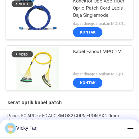
Konektor Upc Apc Fiber
Optic Patch Cord Lapis
Baja Singlemode
Multimode
dapat dinegosiasikan MOQ:1000
KONTAK
Kabel Fanout MPO 1M
dapat dinegosiasikan MOQ:1000
KONTAK
serat optik kabel patch
Pabrik SC APC ke FC APC SM OS2 GOPN EPON SX 2.0mm
Panjang 2m Patch Cord
Vicky Tan
Sc Apc Ke Sc Apc Aqua Jaket Fiber Optic Patch Cord Simplex
Jumper G652d / G657a