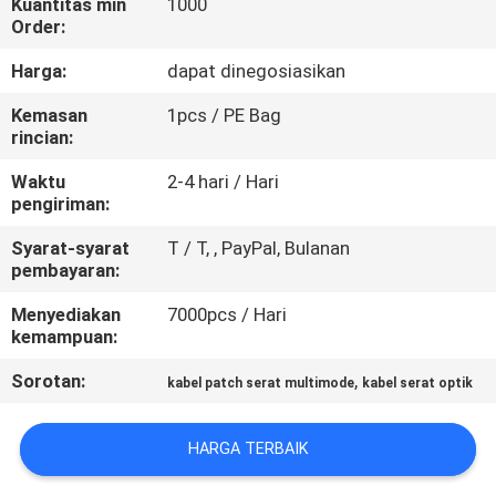
Kuantitas min
1000
KUALITAS
Order:
Harga:
dapat dinegosiasikan
HUBUNGI
Kemasan
1pcs / PE Bag
KAMI
rincian:
Waktu
2-4 hari / Hari
PERMINTAAN
pengiriman:
PENAWARAN
Syarat-syarat
T / T, , PayPal, Bulanan
pembayaran:
SITEMAP
Menyediakan
7000pcs / Hari
kemampuan:
PRIVACY
Sorotan:
,
kabel patch serat multimode
kabel serat optik
POLICY
HARGA TERBAIK