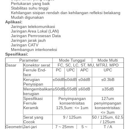
Pertukaran yang baik
Stabilitas suhu tinggi
Kehilangan sisipan rendah dan kehilangan refleksi belakang
Mudah digunakan
Aplikasi:
Jaringan telekomunikasi
Jaringan Area Lokal (LAN)
Jaringan Pemrosesan Data
Jaringan jarak jauh
Jaringan CATV
Membangun interkoneksi
Spesifikasi:
Parameter
Mode Tunggal
Mode Multi
Dasar
Konektor serat
FC, SC, LC, ST, MU, MTRJ, MPO
Ferrule End-
PC
UPC
APC
UPC
face
Kerugian
≤0ddB
≤0ddB
≤0ddB
≤0.3bB
Penyisipan
Mengembalikan
≥50dB
≥55dB
≥60dB
≥35dB
kerugian
Spesifikasi
Penyimpangan
127um
Ferrule
konsentrisitas
penyimpangan
Keramik
125,5um: <= 1um
konsentrisitas:
<= 3um
Serat yang
9 / 125um
50 / 125um, 62.5
Cocok
/ 125um
Geometri
Jari-jari
7 ~ 25mm
5 ~
T / A