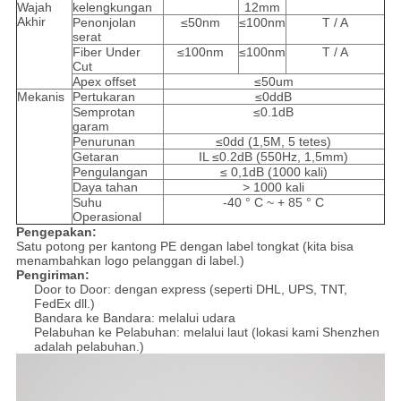
Wajah
kelengkungan
12mm
Akhir
Penonjolan
≤50nm
≤100nm
T / A
serat
Fiber Under
≤100nm
≤100nm
T / A
Cut
Apex offset
≤50um
Mekanis
Pertukaran
≤0ddB
Semprotan
≤0.1dB
garam
Penurunan
≤0dd (1,5M, 5 tetes)
Getaran
IL ≤0.2dB (550Hz, 1,5mm)
Pengulangan
≤ 0,1dB (1000 kali)
Daya tahan
> 1000 kali
Suhu
-40 ° C ~ + 85 ° C
Operasional
Pengepakan:
Satu potong per kantong PE dengan label tongkat (kita bisa
menambahkan logo pelanggan di label.)
Pengiriman:
Door to Door: dengan express (seperti DHL, UPS, TNT,
FedEx dll.)
Bandara ke Bandara: melalui udara
Pelabuhan ke Pelabuhan: melalui laut (lokasi kami Shenzhen
adalah pelabuhan.)