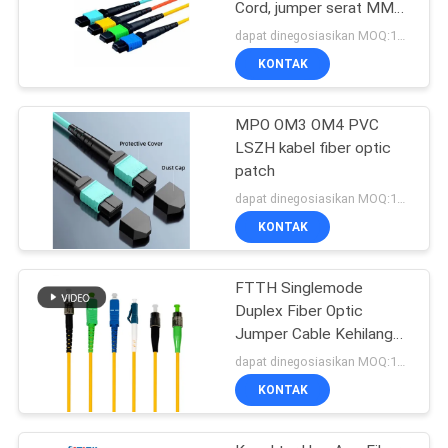
Cord, jumper serat MM
SM Hijau Biru
dapat dinegosiasikan MOQ:1000
KONTAK
MPO OM3 OM4 PVC
LSZH kabel fiber optic
patch
dapat dinegosiasikan MOQ:1000
KONTAK
FTTH Singlemode
Duplex Fiber Optic
Jumper Cable Kehilangan
Penyisipan Rendah
dapat dinegosiasikan MOQ:1000
KONTAK