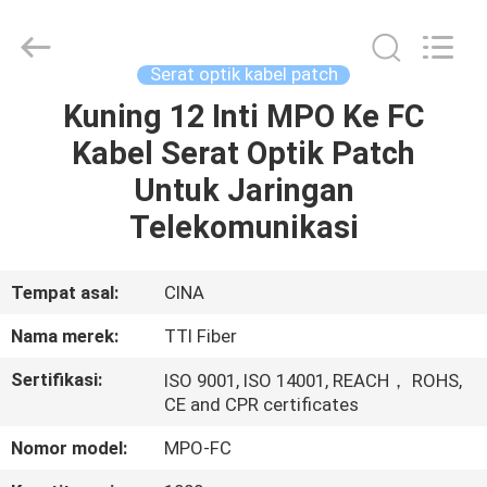
TTI
Fiber
Communication
Tech.
Co.,
Serat optik kabel patch
Ltd..
All
Rights
Kuning 12 Inti MPO Ke FC
RUMAH
Reserved.
Kabel Serat Optik Patch
PRODUK
Untuk Jaringan
Telekomunikasi
TENTANG
KAMI
Tempat asal:
CINA
Nama merek:
TTI Fiber
TUR
Sertifikasi:
ISO 9001, ISO 14001, REACH， ROHS,
PABRIK
CE and CPR certificates
Nomor model:
MPO-FC
KONTROL