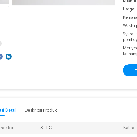
Kuantit
Harga:
Kemasan
Waktu 
Syarat-
pembay
Menyed
kemam
H
si Detail
Deskripsi Produk
nektor:
ST LC
Batin: