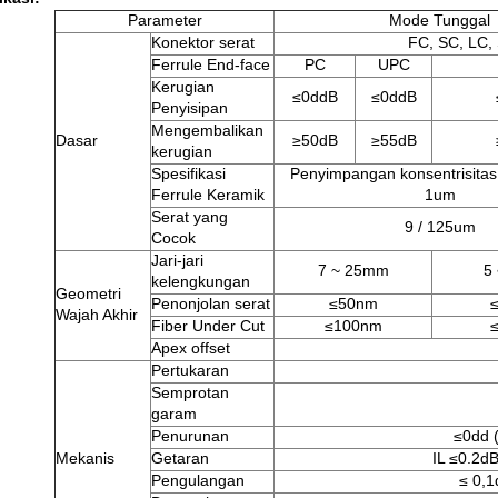
Parameter
Mode Tunggal
Konektor serat
FC, SC, LC,
Ferrule End-face
PC
UPC
Kerugian
≤0ddB
≤0ddB
Penyisipan
Mengembalikan
Dasar
≥50dB
≥55dB
kerugian
Spesifikasi
Penyimpangan konsentrisitas
Ferrule Keramik
1um
Serat yang
9 / 125um
Cocok
Jari-jari
7 ~ 25mm
5
kelengkungan
Geometri
Penonjolan serat
≤50nm
Wajah Akhir
Fiber Under Cut
≤100nm
Apex offset
Pertukaran
Semprotan
garam
Penurunan
≤0dd (
Mekanis
Getaran
IL ≤0.2d
Pengulangan
≤ 0,1