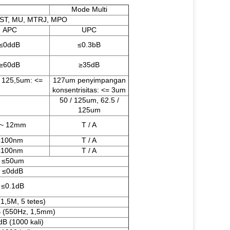
Mode Multi
 ST, MU, MTRJ, MPO
APC
UPC
≤0ddB
≤0.3bB
≥60dB
≥35dB
 125,5um: <=
127um penyimpangan
konsentrisitas: <= 3um
50 / 125um, 62.5 /
125um
 ~ 12mm
T / A
≤100nm
T / A
≤100nm
T / A
≤50um
≤0ddB
≤0.1dB
1,5M, 5 tetes)
B (550Hz, 1,5mm)
dB (1000 kali)