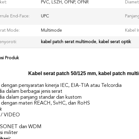
ket:
PVC, LSZH, OFNP, OFNR
Diamet
rrule End-Face:
UPC
Panjang
rat Mode:
Multimode
Kabel In
nyoroti:
kabel patch serat multimode
,
kabel serat optik
psi Produk
Kabel serat patch 50/125 mm, kabel patch mul
 dengan persyaratan kinerja IEC, EIA-TIA atau Telcordia
ia dalam berbagai jenis serat
dia dalam panjang standar dan kustom
i dengan materi REACH, SvHC, dan RoHS
i:
 / VIDEO
 SONET dan WDM
si militer
ikasi: