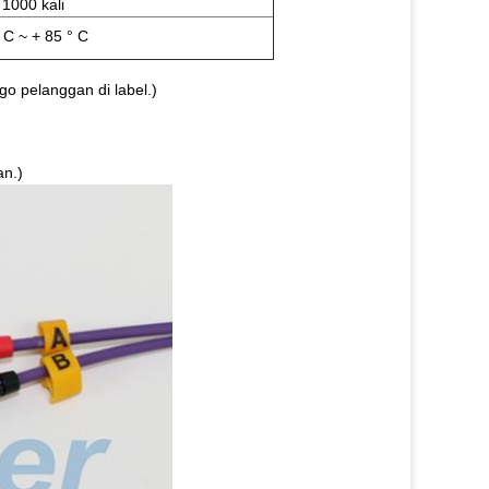
 1000 kali
 C ~ + 85 ° C
o pelanggan di label.)
an.)