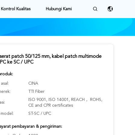
Kontrol Kualitas
Hubungi Kami
serat patch 50/125 mm, kabel patch multimode
UPC ke SC / UPC
produk:
asal:
CINA
erek:
TTI Fiber
ISO 9001, ISO 14001, REACH， ROHS,
asi:
CE and CPR certificates
model:
ST-SC / UPC
-syarat pembayaran & pengiriman: