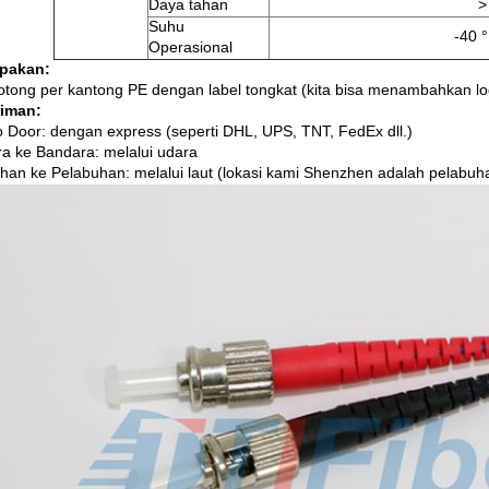
Daya tahan
>
Suhu
-40 °
Operasional
pakan:
otong per kantong PE dengan label tongkat (kita bisa menambahkan log
riman:
o Door: dengan express (seperti DHL, UPS, TNT, FedEx dll.)
a ke Bandara: melalui udara
han ke Pelabuhan: melalui laut (lokasi kami Shenzhen adalah pelabuh