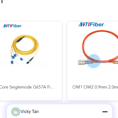
i
OM1 OM2 0.9mm 2.0mm 3.0mm SC SC Kabel Patch Multimode Orange Jumper
FTTH Transparan LC UPC Fiber Optic Patch Cord Simplex Tak Terlihat
Vicky Tan