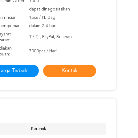
as min Order:
1000
dapat dinegosiasikan
 rincian:
1pcs / PE Bag
pengiriman:
dalam 2-4 hari
syarat
T / T, , PayPal, Bulanan
aran:
iakan
7000pcs / Hari
puan:
arga Terbaik
Kontak
Keramik