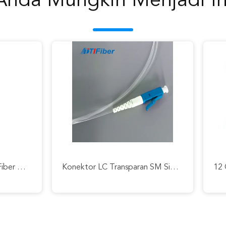
Anda Mungkin Menjadi In
12 Core Singlemode G657A Fiber Optic Patch Cord MPO LC OFNR Fan Out