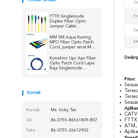
Produk Terbaik
Ja
Fe
FTTH Singlemode
Duplex Fiber Optic
Jumper Cable
Se
Kehilangan Penyisipan
Rendah
MM SM Aqua Kuning
Me
MPO Fiber Optic Patch
Cord, jumper serat MM
SM Hijau Biru
Deskri
Konektor Upc Apc Fiber
Optic Patch Cord Lapis
Baja Singlemode
Multimode
Fitur:
Sesuai
Tersed
Kontak
Terse
Sesua
Aplikas
Kontak:
Ms. Vicky Tan
CATV
FTTX
Tel:
86-0755-86561809-807
ATM,
Faks:
86-0755-26612903
Aplika
Spesif