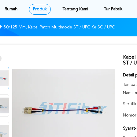
Rumah
Produk
Tentang Kami
Tur Pabrik
ch 50/125 Mm, Kabel Patch Multimode ST / UPC Ke SC / UPC
Kabel 
ST / 
Detail 
Tempat 
Nama m
Sertifik
Nomor 
Syarat