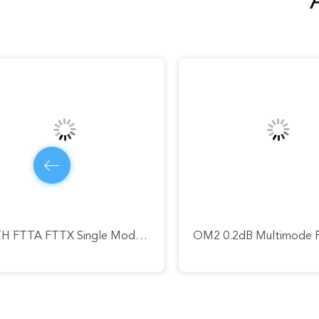
OM2 0.2dB Multimode Fiber Optic Patch Cord LC UPC Ke SC UPC
Konektor LC Transparan SM Simplex Fiber Patch Cord Panjang Kustom