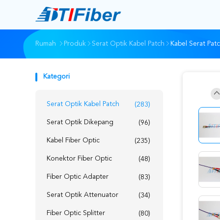
Rumah
Produk
Serat Optik Kabel Patch
Kabel Serat Pat
Kategori
Serat Optik Kabel Patch
(283)
Serat Optik Dikepang
(96)
Kabel Fiber Optic
(235)
Konektor Fiber Optic
(48)
Fiber Optic Adapter
(83)
Serat Optik Attenuator
(34)
Fiber Optic Splitter
(80)