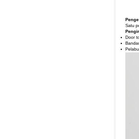
Penge
Satu p
Pengi
Door t
Bandar
Pelabu