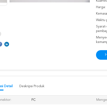
Kuantit
Harga:
Kemasan
Waktu 
Syarat-
pembay
Menyed
kemam
H
si Detail
Deskripsi Produk
nektor:
FC
Menget