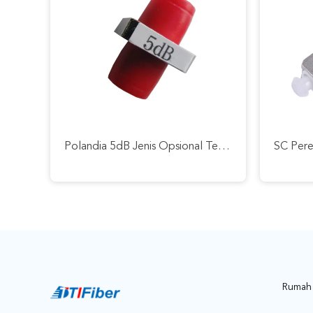
Atenuasi Optik Tetap Telekomunikasi FC UPC Single Mode Fiber Optic Attenuator
Rumah