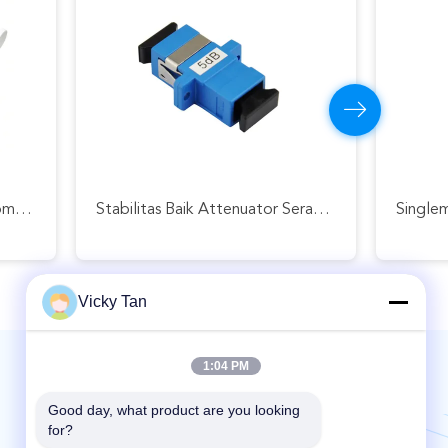
ttenuator Serat Optik Tetap
Vicky Tan
1:04 PM
Kirimkan Kami | Layanan 24 Jam
Good day, what product are you looking 
for?