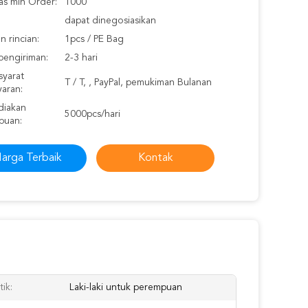
as min Order:
1000
dapat dinegosiasikan
 rincian:
1pcs / PE Bag
pengiriman:
2-3 hari
syarat
T / T, , PayPal, pemukiman Bulanan
aran:
iakan
5000pcs/hari
puan:
arga Terbaik
Kontak
ik:
Laki-laki untuk perempuan