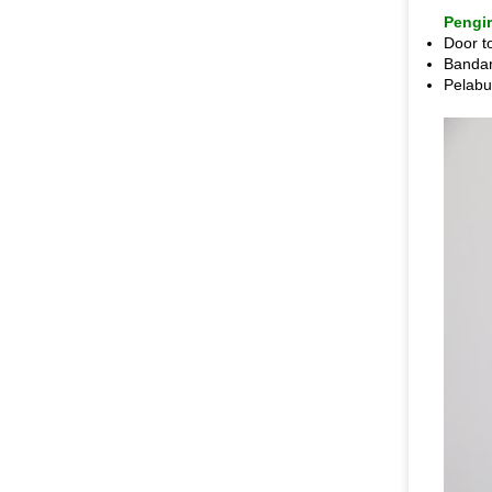
Pengi
Door t
Bandar
Pelabu