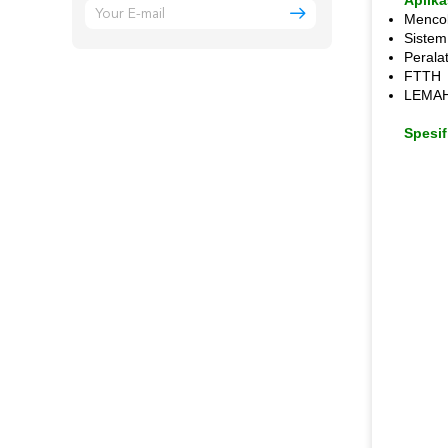
Aplika
Mencob
Sistem
Peral
FTTH
LEMA
Spesif