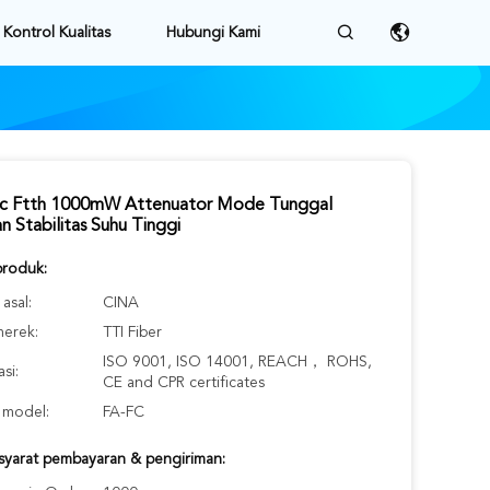
Kontrol Kualitas
Hubungi Kami
c Ftth 1000mW Attenuator Mode Tunggal
 Stabilitas Suhu Tinggi
produk:
asal:
CINA
erek:
TTI Fiber
ISO 9001, ISO 14001, REACH， ROHS,
asi:
CE and CPR certificates
model:
FA-FC
-syarat pembayaran & pengiriman: