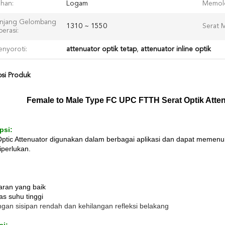
han:
Logam
Memole
njang Gelombang
1310 ~ 1550
Serat 
erasi:
nyoroti:
attenuator optik tetap
,
attenuator inline optik
psi Produk
Female to Male Type FC UPC FTTH Serat Optik Atten
psi:
Optic Attenuator digunakan dalam berbagai aplikasi dan dapat meme
iperlukan.
aran yang baik
tas suhu tinggi
ngan sisipan rendah dan kehilangan refleksi belakang