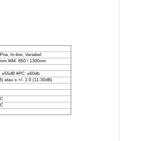
ria, In-line, Variabel
0nm MM: 850 / 1300nm
: ≥55dB APC: ≥60db
B) atau ≤ +/- 1.0 (11-30dB)
 C
 C