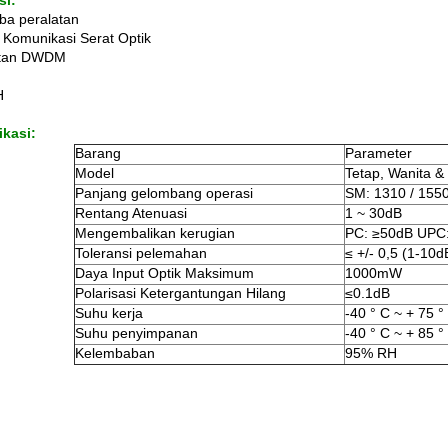
si:
a peralatan
 Komunikasi Serat Optik
atan DWDM
H
ikasi:
Barang
Parameter
Model
Tetap, Wanita & P
Panjang gelombang operasi
SM: 1310 / 155
Rentang Atenuasi
1 ~ 30dB
Mengembalikan kerugian
PC: ≥50dB UPC
Toleransi pelemahan
≤ +/- 0,5 (1-10d
Daya Input Optik Maksimum
1000mW
Polarisasi Ketergantungan Hilang
≤0.1dB
Suhu kerja
-40 ° C ~ + 75 °
Suhu penyimpanan
-40 ° C ~ + 85 °
Kelembaban
95% RH