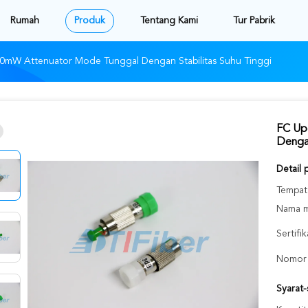
Rumah
Produk
Tentang Kami
Tur Pabrik
00mW Attenuator Mode Tunggal Dengan Stabilitas Suhu Tinggi
FC Up
Dengan
Detail 
Tempat 
Nama m
Sertifik
Nomor 
Syarat