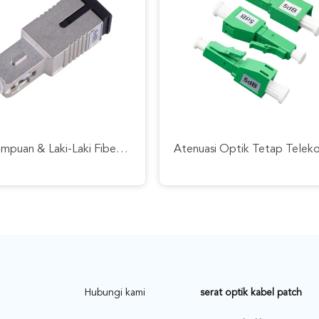
Stabilitas Baik Attenuator Serat Optik Singlemode Simplex SC SC Tetap 1db / 5dB
Singlemode Fixed Optical Attenuator Simplex LC Male To LC Female 5dB Lan Application
A
Hubungi kami
serat optik kabel patch