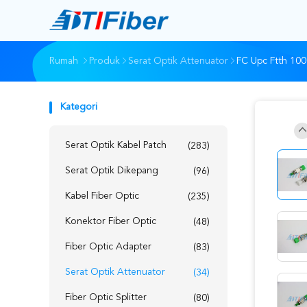
Rumah
Produk
Serat Optik Attenuator
FC Upc Ftth 10
Kategori
Serat Optik Kabel Patch
(283)
Serat Optik Dikepang
(96)
Kabel Fiber Optic
(235)
Konektor Fiber Optic
(48)
Fiber Optic Adapter
(83)
Serat Optik Attenuator
(34)
Fiber Optic Splitter
(80)