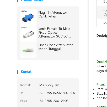
Produk Terbaik
Ba
Pa
Plug - In Atenuator
Op
Optik Tetap
Me
Jenis Female To Male
Fixed Optical
Deskri
Attenuator SC / LC
Multimode Presisi Tinggi
Fiber Optic Attenuator
Mode Tunggal
Deskri
Fiber 
daya d
Kontak
Fitur:
Kontak:
Ms. Vicky Tan
Pertuk
Tel:
86-0755-86561809-807
Stabili
Kehila
Faks:
86-0755-26612903