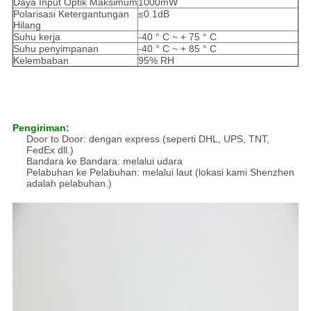
Daya Input Optik Maksimum
1000mW
Polarisasi Ketergantungan
≤0.1dB
Hilang
Suhu kerja
-40 ° C ~ + 75 ° C
Suhu penyimpanan
-40 ° C ~ + 85 ° C
Kelembaban
95% RH
Pengiriman:
Door to Door: dengan express (seperti DHL, UPS, TNT,
FedEx dll.)
Bandara ke Bandara: melalui udara
Pelabuhan ke Pelabuhan: melalui laut (lokasi kami Shenzhen
adalah pelabuhan.)