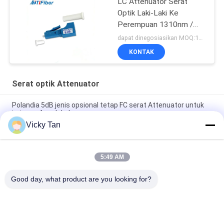
LC Attenuator Serat
Optik Laki-Laki Ke
Perempuan 1310nm /
1550nm Panjang Operasi
dapat dinegosiasikan MOQ:1000
KONTAK
Serat optik Attenuator
Polandia 5dB jenis opsional tetap FC serat Attenuator untuk
jaringan Area lokal
Vicky Tan
SC Perempuan & Laki-laki Fiber Optic Attenuator, tinggi
Directivity Multimode Fiber Attenuator
5:49 AM
Atenuasi Optik Tetap Telekomunikasi FC UPC Single Mode
Fiber Optic Attenuator
Good day, what product are you looking for?
Bad Request
Semua