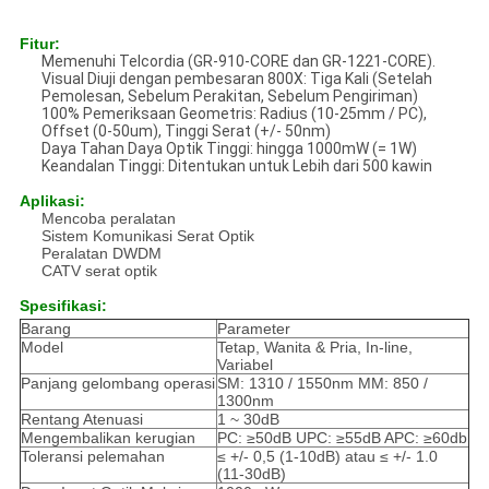
Fitur:
Memenuhi Telcordia (GR-910-CORE dan GR-1221-CORE).
Visual Diuji dengan pembesaran 800X: Tiga Kali (Setelah
Pemolesan, Sebelum Perakitan, Sebelum Pengiriman)
100% Pemeriksaan Geometris: Radius (10-25mm / PC),
Offset (0-50um), Tinggi Serat (+/- 50nm)
Daya Tahan Daya Optik Tinggi: hingga 1000mW (= 1W)
Keandalan Tinggi: Ditentukan untuk Lebih dari 500 kawin
Aplikasi:
Mencoba peralatan
Sistem Komunikasi Serat Optik
Peralatan DWDM
CATV serat optik
Spesifikasi:
Barang
Parameter
Model
Tetap, Wanita & Pria, In-line,
Variabel
Panjang gelombang operasi
SM: 1310 / 1550nm MM: 850 /
1300nm
Rentang Atenuasi
1 ~ 30dB
Mengembalikan kerugian
PC: ≥50dB UPC: ≥55dB APC: ≥60db
Toleransi pelemahan
≤ +/- 0,5 (1-10dB) atau ≤ +/- 1.0
(11-30dB)