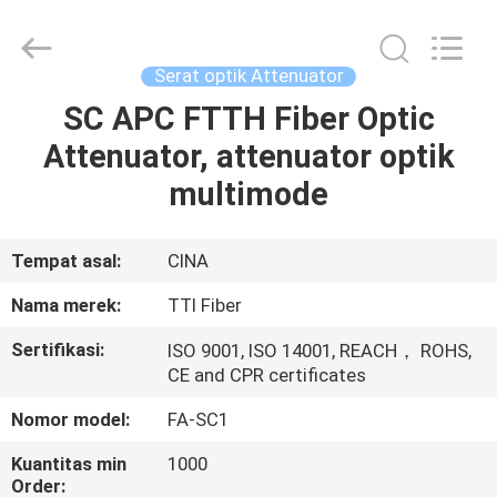
TTI
Fiber
Communication
Tech.
Co.,
Serat optik Attenuator
Ltd..
All
Rights
SC APC FTTH Fiber Optic
RUMAH
Reserved.
Attenuator, attenuator optik
PRODUK
multimode
TENTANG
Tempat asal:
CINA
KAMI
Nama merek:
TTI Fiber
Sertifikasi:
ISO 9001, ISO 14001, REACH， ROHS,
TUR
CE and CPR certificates
PABRIK
Nomor model:
FA-SC1
Kuantitas min
1000
KONTROL
Order: