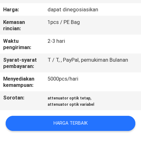
KUALITAS
Harga:
dapat dinegosiasikan
Kemasan
1pcs / PE Bag
HUBUNGI
rincian:
KAMI
Waktu
2-3 hari
pengiriman:
PERMINTAAN
Syarat-syarat
T / T, , PayPal, pemukiman Bulanan
PENAWARAN
pembayaran:
Menyediakan
5000pcs/hari
SITEMAP
kemampuan:
Sorotan:
,
attenuator optik tetap
PRIVACY
attenuator optik variabel
POLICY
HARGA TERBAIK