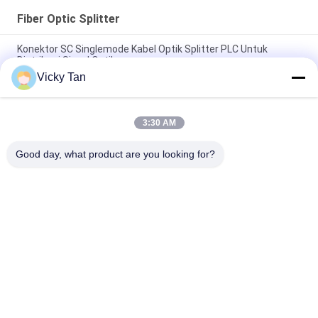
Fiber Optic Splitter
Konektor SC Singlemode Kabel Optik Splitter PLC Untuk
Distribusi Sinyal Optik
Vicky Tan
Pemisah Optik PLC ABS SC APC SC UPC Fiber Optic PLC
Splitter 1x8 1x32 1x16 1x64
3:30 AM
FTTH Pasif Fiber Optic Cable Splitter 1x2 Spliter PLC 1x4 1x8
1x16 1x32 1x64 PLC Fiber Optic Splitter
Good day, what product are you looking for?
Bad Request
Semua
Serat Optik Kabel 
Serat Optik Dikepang
Patch
Kabel Fiber Optic
Konektor Fiber Optic
Serat Optik 
Fiber Optic Adapter