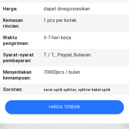
KUALITAS
Harga:
dapat dinegosiasikan
Kemasan
1 pcs per kotak
HUBUNGI
rincian:
KAMI
Waktu
3-7 hari kerja
pengiriman:
PERMINTAAN
Syarat-syarat
T / T, , Paypal, Bulanan
PENAWARAN
pembayaran:
Menyediakan
70000pcs / bulan
SITEMAP
kemampuan:
Sorotan:
,
serat optik splitter
splitter kabel optik
PRIVACY
POLICY
HARGA TERBAIK