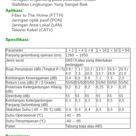
Stabilitas Lingkungan Yang Sangat Baik
Aplikasi:
Fiber to The Home (FTTH)
Jaringan optik pasif (PON)
Jaringan Area Lokal (LAN)
Televisi Kabel (CATV)
Spesifikasi:
Parameter
1 × 2
1 × 4
1 × 8
1 × 16
1 × 32
1 × 64
Panjang gelombang operasi (nm)
1260 ～ 1650
Jenis serat
G657A atau yang ditentukan
pelanggan
Rugi Penyisipan (dB) (Tingkat P / S)
3.8 /
7.1 /
10.2 /
13.5 /
16.5 /
20.5 /
4.0
7.3
10.5
13.7
16.9
21.0
Kehilangan Keseragaman (dB)
0,4
0,6
0.8
1.2
1.5
2.0
Return Loss (dB) (P / S Grade)
55/50
55/50
55/50
55/50
55/50
55/50
Polarisasi Ketergantungan Hilang
0,2
0,2
0,2
0,25
0,3
0,35
(dB)
Directivity (dB)
55
55
55
55
55
55
Kehilangan Ketergantungan
0,3
0,3
0,3
0,5
0,5
0,5
Panjang Gelombang (dB)
Stabilitas Suhu (-40 ～ 85 ℃) (dB)
0,4
0,4
0,4
0,5
0,5
0,5
Suhu Operasional (℃)
-40 ～ 85
Suhu Penyimpanan (℃)
-40 ～ 85
Paket
Tabung baja atau ABS