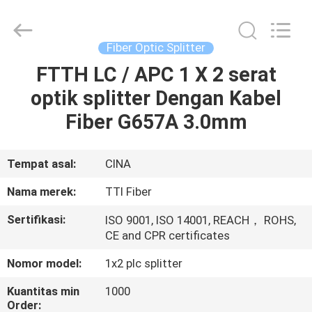
TTI
Fiber
Communication
Tech.
Co.,
Fiber Optic Splitter
Ltd..
All
Rights
FTTH LC / APC 1 X 2 serat
RUMAH
Reserved.
optik splitter Dengan Kabel
PRODUK
Fiber G657A 3.0mm
TENTANG
Tempat asal:
CINA
KAMI
Nama merek:
TTI Fiber
Sertifikasi:
ISO 9001, ISO 14001, REACH， ROHS,
TUR
CE and CPR certificates
PABRIK
Nomor model:
1x2 plc splitter
Kuantitas min
1000
KONTROL
Order: