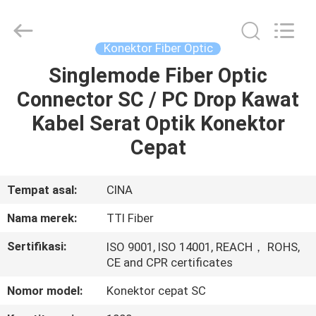
TTI
Fiber
Communication
Tech.
Co.,
Konektor Fiber Optic
Ltd..
All
Rights
Singlemode Fiber Optic
RUMAH
Reserved.
Connector SC / PC Drop Kawat
PRODUK
Kabel Serat Optik Konektor
Cepat
TENTANG
KAMI
Tempat asal:
CINA
Nama merek:
TTI Fiber
TUR
Sertifikasi:
ISO 9001, ISO 14001, REACH， ROHS,
PABRIK
CE and CPR certificates
Nomor model:
Konektor cepat SC
KONTROL