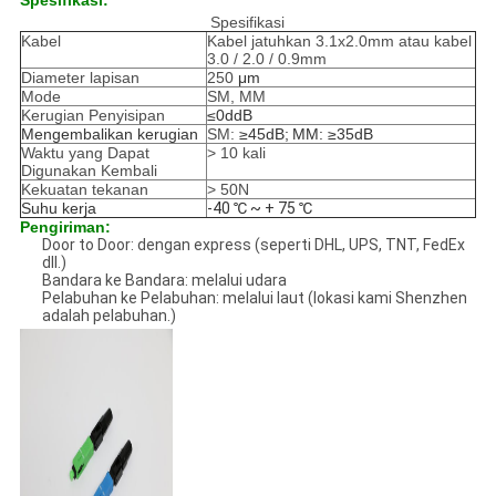
Spesifikasi:
Spesifikasi
Kabel
Kabel jatuhkan 3.1x2.0mm atau kabel
3.0 / 2.0 / 0.9mm
Diameter lapisan
250
μm
Mode
SM, MM
Kerugian Penyisipan
≤0ddB
Mengembalikan kerugian
SM:
≥45dB;
MM: ≥35dB
Waktu yang Dapat
> 10 kali
Digunakan Kembali
Kekuatan tekanan
> 50N
Suhu kerja
-40 ℃ ~ + 75 ℃
Pengiriman:
Door to Door: dengan express (seperti DHL, UPS, TNT, FedEx
dll.)
Bandara ke Bandara: melalui udara
Pelabuhan ke Pelabuhan: melalui laut (lokasi kami Shenzhen
adalah pelabuhan.)