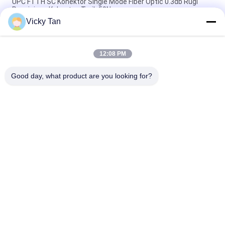
UPC FTTH SC Konektor Single Mode Fiber Optic 0.3db Rugi
Penyisipan Kekuatan Tarik 50N
Vicky Tan
Sc / Upc Sc / Apc Sm Konektor Cepat Serat Optik Dengan
Konektor Cepat Serat Optik Singlemode
12:08 PM
SC UPC 0.3db Konektor Serat Optik Cepat OM3 Fiber Field
Assembly
Good day, what product are you looking for?
Bad Request
Semua
Serat Optik Kabel 
Serat Optik Dikepang
Patch
Kabel Fiber Optic
Konektor Fiber Optic
Serat Optik 
Fiber Optic Adapter
Attenuator
Loopback Serat 
Fiber Optic Splitter
Optik