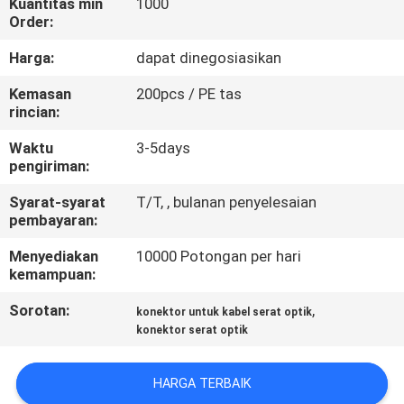
Kuantitas min
1000
KUALITAS
Order:
Harga:
dapat dinegosiasikan
HUBUNGI
Kemasan
200pcs / PE tas
KAMI
rincian:
Waktu
3-5days
PERMINTAAN
pengiriman:
PENAWARAN
Syarat-syarat
T/T, , bulanan penyelesaian
pembayaran:
SITEMAP
Menyediakan
10000 Potongan per hari
kemampuan:
PRIVACY
Sorotan:
,
konektor untuk kabel serat optik
POLICY
konektor serat optik
HARGA TERBAIK