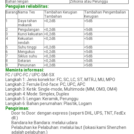
Bahan lengan
Zirkonia atau Perunggu
Pengujian reliabilitas:
Barang
Nama Tes
Tambahan Kerugian
Tambahan Pengembalian
Tambahan
Kerugian
1
Daya tahan
<0,2dB
<5dB
mekanik
2
Pengulangan
<0,2dB
<5dB
3
Kunci kekuatan
<0,2dB
<5dB
4
Kekuatan
<0,2dB
<5dB
rendah
5
Suhu tinggi
<0,2dB
<5dB
6
Mengukus
<0,2dB
<5dB
7
Siklus suhu
<0,2dB
<5dB
8
Getaran
<0,2dB
<5dB
9
Penurunan
<0,2dB
<5dB
Meminta informasi:
FC / UPC-FC / UPC-SM-SX
Langkah 1: Jenis konektor: FC, SC, LC, ST, MTRJ, MU, MPO
Langkah 2: Ferrule End-face: PC, UPC, APC
Langkah 3: Ketik: Single-mode, Multimode (MM, OM3, OM4)
Langkah 4: Mode: Simplex, Duplex
Langkah 5: Lengan: Keramik, Perunggu
Langkah 6: Bahan perumahan: Plastik, Logam
Pengiriman:
Door to Door: dengan express (seperti DHL, UPS, TNT, FedEx
dll.)
Bandara ke Bandara: melalui udara
Pelabuhan ke Pelabuhan: melalui laut (lokasi kami Shenzhen
adalah pelabuhan.)