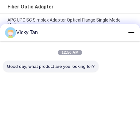
Fiber Optic Adapter
APC UPC SC Simplex Adapter Optical Flange Single Mode
Multimode
Vicky Tan
SC Type Simplex APC UPC Fiber Optic Adapter Untuk Jaringan
FTTH FTTX
12:50 AM
Adaptor Serat Optik FTTB SM MM Simplex Duplex Quad Fiber
Connector
Good day, what product are you looking for?
Bad Request
Semua
Serat Optik Kabel 
Serat Optik Dikepang
Patch
Kabel Fiber Optic
Konektor Fiber Optic
Serat Optik 
Fiber Optic Adapter