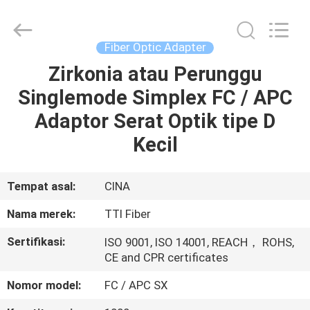
TTI
Fiber
Communication
Tech.
Co.,
Fiber Optic Adapter
Ltd..
All
Rights
Zirkonia atau Perunggu
RUMAH
Reserved.
Singlemode Simplex FC / APC
PRODUK
Adaptor Serat Optik tipe D
Kecil
TENTANG
KAMI
Tempat asal:
CINA
Nama merek:
TTI Fiber
TUR
Sertifikasi:
ISO 9001, ISO 14001, REACH， ROHS,
PABRIK
CE and CPR certificates
Nomor model:
FC / APC SX
KONTROL