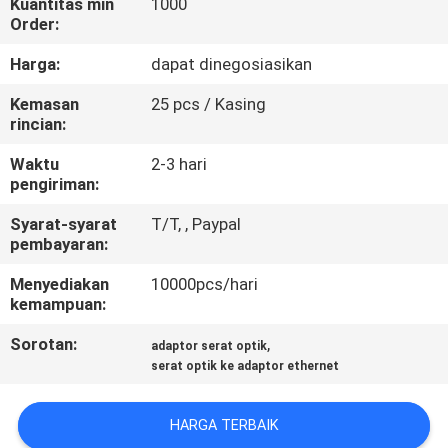
Kuantitas min
1000
KUALITAS
Order:
Harga:
dapat dinegosiasikan
HUBUNGI
Kemasan
25 pcs / Kasing
KAMI
rincian:
Waktu
2-3 hari
PERMINTAAN
pengiriman:
PENAWARAN
Syarat-syarat
T/T, , Paypal
pembayaran:
SITEMAP
Menyediakan
10000pcs/hari
kemampuan:
PRIVACY
Sorotan:
,
adaptor serat optik
POLICY
serat optik ke adaptor ethernet
HARGA TERBAIK