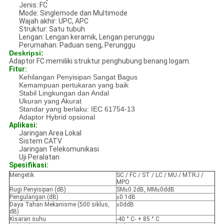
Jenis: FC
Mode: Singlemode dan Multimode
Wajah akhir: UPC, APC
Struktur: Satu tubuh
Lengan: Lengan keramik, Lengan perunggu
Perumahan: Paduan seng, Perunggu
Deskripsi:
Adaptor FC memiliki struktur penghubung benang logam.
Fitur:
Kehilangan Penyisipan Sangat Bagus
Kemampuan pertukaran yang baik
Stabil Lingkungan dan Andal
Ukuran yang Akurat
Standar yang berlaku: IEC 61754-13
Adaptor Hybrid opsional
Aplikasi:
Jaringan Area Lokal
Sistem CATV
Jaringan Telekomunikasi
Uji Peralatan
Spesifikasi:
Mengetik
SC / FC / ST / LC / MU / MTRJ /
MPO
Rugi Penyisipan (dB)
SM≤0.2dB, MM≤0ddB
Pengulangan (dB)
≤0.1dB
Daya Tahan Mekanisme (500 siklus,
≤0ddB
dB)
Kisaran suhu
-40 ° C- + 85 ° C