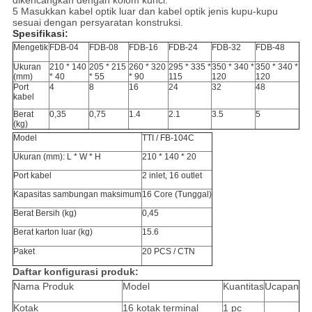
dikencangkan dengan kolom kunci.
5 Masukkan kabel optik luar dan kabel optik jenis kupu-kupu
sesuai dengan persyaratan konstruksi.
Spesifikasi:
Mengetik
FDB-04
FDB-08
FDB-16
FDB-24
FDB-32
FDB-48
Ukuran
210 * 140
205 * 215
260 * 320
295 * 335 *
350 * 340 *
350 * 340 *
(mm)
* 40
* 55
* 90
115
120
120
Port
4
8
16
24
32
48
kabel
Berat
0,35
0,75
1.4
2.1
3.5
5
(kg)
Model
TTI / FB-104C
Ukuran (mm): L * W * H
210 * 140 * 20
Port kabel
2 inlet, 16 outlet
Kapasitas sambungan maksimum
16 Core (Tunggal)
Berat Bersih (kg)
0,45
Berat karton luar (kg)
15.6
Paket
20 PCS / CTN
Daftar konfigurasi produk:
Nama Produk
Model
Kuantitas
Ucapan
Kotak
16 kotak terminal
1 pc