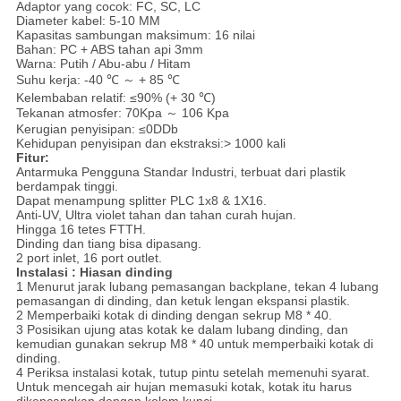
Adaptor yang cocok: FC, SC, LC
Diameter kabel: 5-10 MM
Kapasitas sambungan maksimum: 16 nilai
Bahan: PC + ABS tahan api 3mm
Warna: Putih / Abu-abu / Hitam
Suhu kerja: -40 ℃ ～ + 85 ℃
Kelembaban relatif: ≤90% (+ 30 ℃)
Tekanan atmosfer: 70Kpa ～ 106 Kpa
Kerugian penyisipan: ≤0DDb
Kehidupan penyisipan dan ekstraksi:> 1000 kali
Fitur:
Antarmuka Pengguna Standar Industri, terbuat dari plastik
berdampak tinggi.
Dapat menampung splitter PLC 1x8 & 1X16.
Anti-UV, Ultra violet tahan dan tahan curah hujan.
Hingga 16 tetes FTTH.
Dinding dan tiang bisa dipasang.
2 port inlet, 16 port outlet.
Instalasi
:
Hiasan dinding
1 Menurut jarak lubang pemasangan backplane, tekan 4 lubang
pemasangan di dinding, dan ketuk lengan ekspansi plastik.
2 Memperbaiki kotak di dinding dengan sekrup M8 * 40.
3 Posisikan ujung atas kotak ke dalam lubang dinding, dan
kemudian gunakan sekrup M8 * 40 untuk memperbaiki kotak di
dinding.
4 Periksa instalasi kotak, tutup pintu setelah memenuhi syarat.
Untuk mencegah air hujan memasuki kotak, kotak itu harus