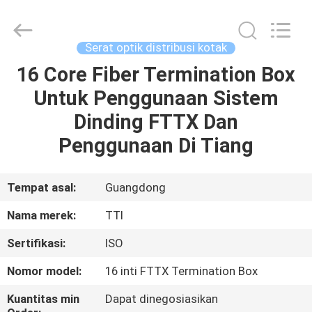
TTI
Fiber
Communication
Tech.
Co.,
Serat optik distribusi kotak
Ltd..
All
Rights
16 Core Fiber Termination Box
RUMAH
Reserved.
Untuk Penggunaan Sistem
PRODUK
Dinding FTTX Dan
Penggunaan Di Tiang
TENTANG
KAMI
Tempat asal:
Guangdong
Nama merek:
TTI
TUR
Sertifikasi:
ISO
PABRIK
Nomor model:
16 inti FTTX Termination Box
KONTROL
Kuantitas min
Dapat dinegosiasikan