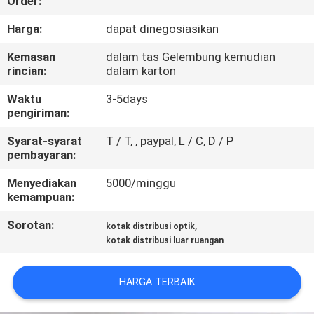
Order:
KUALITAS
Harga:
dapat dinegosiasikan
HUBUNGI
Kemasan
dalam tas Gelembung kemudian
rincian:
dalam karton
KAMI
Waktu
3-5days
pengiriman:
PERMINTAAN
Syarat-syarat
T / T, , paypal, L / C, D / P
PENAWARAN
pembayaran:
Menyediakan
5000/minggu
SITEMAP
kemampuan:
Sorotan:
,
kotak distribusi optik
PRIVACY
kotak distribusi luar ruangan
POLICY
HARGA TERBAIK