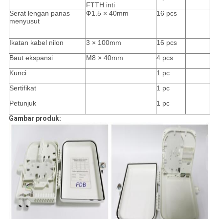
FTTH inti
Serat lengan panas
Ф1.5 × 40mm
16 pcs
menyusut
Ikatan kabel nilon
3 × 100mm
16 pcs
Baut ekspansi
M8 × 40mm
4 pcs
Kunci
1 pc
Sertifikat
1 pc
Petunjuk
1 pc
Gambar produk: