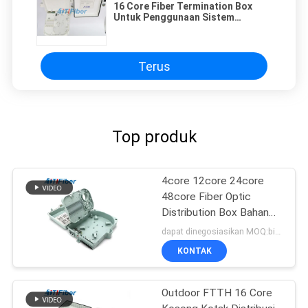
16 Core Fiber Termination Box
Untuk Penggunaan Sistem
Dinding FTTX Dan Penggunaan Di
Tiang
Terus
Top produk
4core 12core 24core
48core Fiber Optic
Distribution Box Bahan
ABS
dapat dinegosiasikan MOQ:bisa dinegosiasikan
KONTAK
Outdoor FTTH 16 Core