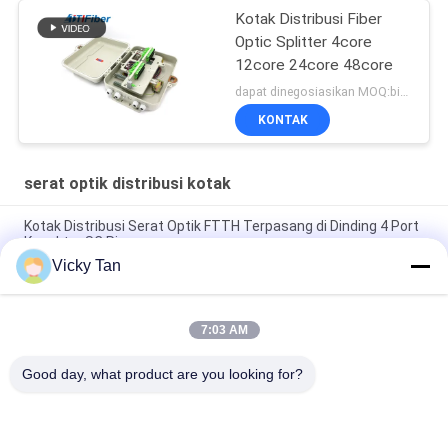
Kotak Distribusi Fiber
Optic Splitter 4core
12core 24core 48core
dapat dinegosiasikan MOQ:bisa dinegosiasikan
KONTAK
serat optik distribusi kotak
Kotak Distribusi Serat Optik FTTH Terpasang di Dinding 4 Port
Konektor SC Ringan
Vicky Tan
Kotak Pemutusan Serat Optik Kelas IP65 Penggunaan Ftth
Luar Ruangan
7:03 AM
Kotak Distribusi Bahan ABS Serat Optik FTTH Indoor Luar SC
Adapter Cocok
Good day, what product are you looking for?
Bad Request
Semua