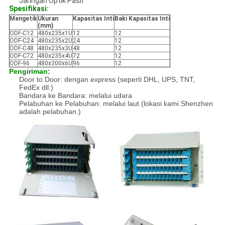
Jaringan Optik Pasif
Spesifikasi:
Mengetik
Ukuran
Kapasitas Inti
Baki Kapasitas Inti
(mm)
ODF-C12
480x235x1U
12
12
ODF-C24
480x235x2U
24
12
ODF-C48
480x235x3U
48
12
ODF-C72
480x235x4U
72
12
ODF-96
480x300x6U
96
12
Pengiriman:
Door to Door: dengan express (seperti DHL, UPS, TNT,
FedEx dll.)
Bandara ke Bandara: melalui udara
Pelabuhan ke Pelabuhan: melalui laut (lokasi kami Shenzhen
adalah pelabuhan.)