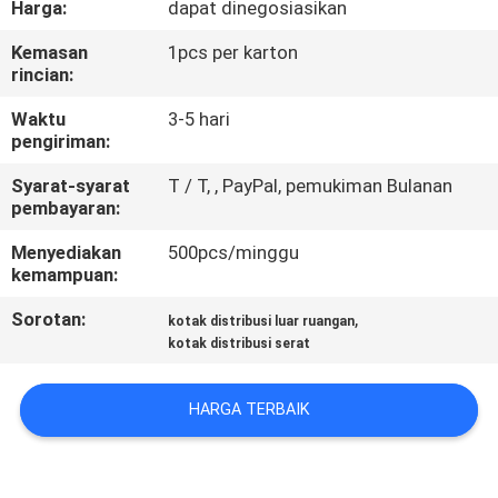
Harga:
dapat dinegosiasikan
KUALITAS
Kemasan
1pcs per karton
rincian:
HUBUNGI
KAMI
Waktu
3-5 hari
pengiriman:
Syarat-syarat
T / T, , PayPal, pemukiman Bulanan
PERMINTAAN
pembayaran:
PENAWARAN
Menyediakan
500pcs/minggu
kemampuan:
SITEMAP
Sorotan:
,
kotak distribusi luar ruangan
kotak distribusi serat
PRIVACY
POLICY
HARGA TERBAIK