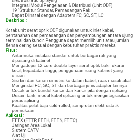
Electrostatic Spraying
Integrasi Modul Pengelasan & Distribusi (Unit ODF)
19 "Struktur Standar, Pemasangan Rak
Dapat Diinstal dengan Adapters FC, SC, ST, LC
Deskripsi:
Kotak unit serat optik ODF digunakan untuk inlet kabel,
pentanahan dan pemasangan dan penyambungan antara ujung
terminal dan kuncir. Pengguna dapat memilih unit atau jumlah
flensa dering sesuai dengan kebutuhan praktis mereka
Fitur:
Antarmuka instalasi standar untuk berbagai rak yang
dipasang di kabinet
Mengadopsi 12 core double layer serat optik baki, ukuran
kecil, kepadatan tinggi, penggunaan ruang kabinet yang
efisien
Sisi kiri dan kanan simetris ke dalam kabel, ruas masuk akal
Menginstal FC, SC, ST dan berbagai jenis adaptor lainnya
Cocok untuk bundel kuncir dan kuncir pita dengan splicing
Desain tarik, modul kabel spliceing untuk mengintegrasikan
peras splicing
Kualitas pelat baja cold-rolled, semprotan elektrostatik
permukaan
Aplikasi
:
FTTX (FTTP, FTTH, FTTN, FTTC)
Jaringan Area Lokal
Sistem CATV
Alat Uji