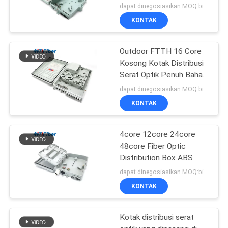
ABS
dapat dinegosiasikan MOQ:bisa dinegosiasikan
KONTAK
Outdoor FTTH 16 Core
Kosong Kotak Distribusi
Serat Optik Penuh Bahan
ABS
dapat dinegosiasikan MOQ:bisa dinegosiasikan
KONTAK
4core 12core 24core
48core Fiber Optic
Distribution Box ABS
dapat dinegosiasikan MOQ:bisa dinegosiasikan
KONTAK
Kotak distribusi serat