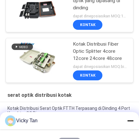
optik yang dipasang di
dinding
dapat dinegosiasikan MOQ:1000
KONTAK
Kotak Distribusi Fiber
Optic Splitter 4core
12core 24core 48core
dapat dinegosiasikan MOQ:bisa dinegosiasikan
KONTAK
serat optik distribusi kotak
Kotak Distribusi Serat Optik FTTH Terpasang di Dinding 4 Port
Konektor SC Ringan
Vicky Tan
Kotak Pemutusan Serat Optik Kelas IP65 Penggunaan Ftth
Luar Ruangan