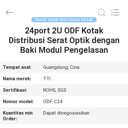
TTI
Fiber
Communication
Tech.
Co.,
Serat optik distribusi kotak
Ltd..
All
Rights
24port 2U ODF Kotak
RUMAH
Reserved.
Distribusi Serat Optik dengan
PRODUK
Baki Modul Pengelasan
TENTANG
Tempat asal:
Guangdong, Cina
KAMI
Nama merek:
TTI
Sertifikasi:
ROHS, SGS
TUR
Nomor model:
ODF-C24
PABRIK
Kuantitas min
Dapat dinegosiasikan
Order:
KONTROL