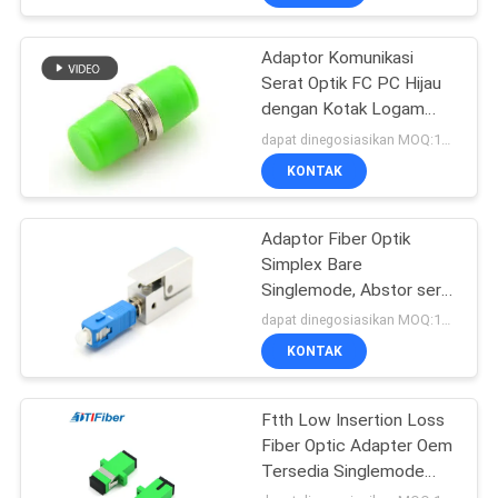
Adaptor Komunikasi
Serat Optik FC PC Hijau
dengan Kotak Logam
Penutup
dapat dinegosiasikan MOQ:1000
KONTAK
Adaptor Fiber Optik
Simplex Bare
Singlemode, Abstor serat
biru ABS
dapat dinegosiasikan MOQ:1000
KONTAK
Ftth Low Insertion Loss
Fiber Optic Adapter Oem
Tersedia Singlemode
Multimode