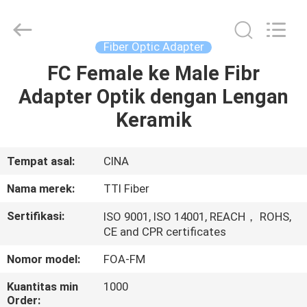
TTI
Fiber
Communication
Tech.
Co.,
Fiber Optic Adapter
Ltd..
All
Rights
FC Female ke Male Fibr
RUMAH
Reserved.
Adapter Optik dengan Lengan
PRODUK
Keramik
TENTANG
Tempat asal:
CINA
KAMI
Nama merek:
TTI Fiber
Sertifikasi:
ISO 9001, ISO 14001, REACH， ROHS,
TUR
CE and CPR certificates
PABRIK
Nomor model:
FOA-FM
Kuantitas min
1000
KONTROL
Order: