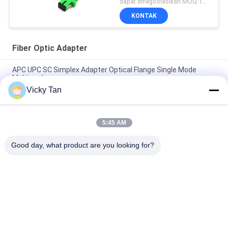
dapat dinegosiasikan MOQ:1000
KONTAK
Fiber Optic Adapter
APC UPC SC Simplex Adapter Optical Flange Single Mode
Multimode
Vicky Tan
SC Type Simplex APC UPC Fiber Optic Adapter Untuk Jaringan
FTTH FTTX
5:45 AM
Adaptor Serat Optik FTTB SM MM Simplex Duplex Quad Fiber
Connector
Good day, what product are you looking for?
Bad Request
Semua
Serat Optik Kabel 
Serat Optik Dikepang
Patch