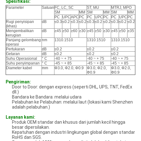
Spesifikasi:
Parameter
Satuan
FC, LC, SC
ST, MU
MTRJ, MPO
SM
MM
SM
MM
SM
MM
PC
UPC
APC
PC
PC
UPC
PC
PC
UPC
PC
Rugi penyisipan
dB
≤0.3
≤0.2
≤0.3
≤0.2
≤0.3
≤0.2
≤0.2
≤0.3
≤0.2
≤0.2
(khas)
Mengembalikan
dB
≥45
≥50
≥60
≥30
≥45
≥50
≥30
≥45
≥50
≥35
kerugian
Panjang gelombang
nm
1310.1510
1310.1510
1310.1510
operasi
Pertukaran
dB
≤0.2
≤0.2
≤0.2
Getaran
dB
≤0.2
≤0.2
≤0.2
Suhu Operasional
° C
-40 ~ + 75
-40 ~ + 75
-40 ~ + 75
Suhu penyimpanan
° C
-45 ~ + 85
-45 ~ + 85
-45 ~ + 85
Diameter kabel
mm
Φ3.0, Φ2.0, Φ0.9
Φ3.0, Φ2.0,
Φ3.0, Φ2.0,
Φ0.9
Φ0.9
Pengiriman:
Door to Door: dengan express (seperti DHL, UPS, TNT, FedEx
dll.)
Bandara ke Bandara: melalui udara
Pelabuhan ke Pelabuhan: melalui laut (lokasi kami Shenzhen
adalah pelabuhan.)
Layanan kami:
Produk OEM standar dan khusus dari jumlah kecil hingga
besar dipersilakan.
Kepatuhan dengan industri lingkungan global dengan standar
RoHS dan SGS.