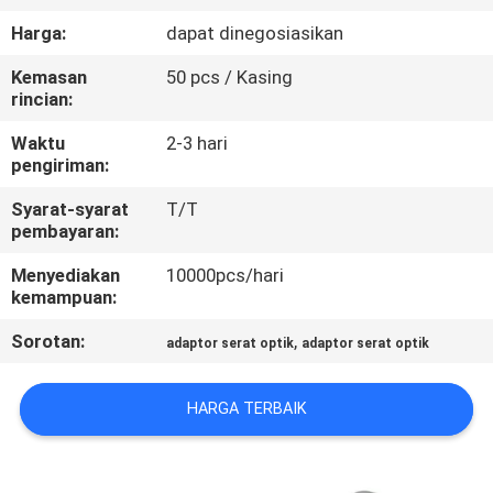
KUALITAS
Harga:
dapat dinegosiasikan
Kemasan
50 pcs / Kasing
HUBUNGI
rincian:
KAMI
Waktu
2-3 hari
pengiriman:
PERMINTAAN
Syarat-syarat
T/T
PENAWARAN
pembayaran:
Menyediakan
10000pcs/hari
SITEMAP
kemampuan:
Sorotan:
,
adaptor serat optik
adaptor serat optik
PRIVACY
POLICY
HARGA TERBAIK