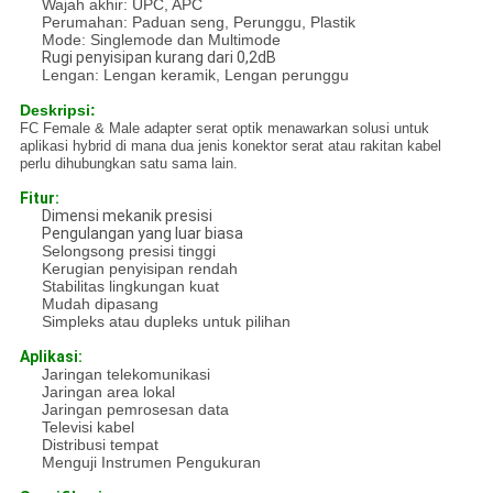
Wajah akhir: UPC, APC
Perumahan: Paduan seng, Perunggu, Plastik
Mode: Singlemode dan Multimode
Rugi penyisipan kurang dari 0,2dB
Lengan: Lengan keramik, Lengan perunggu
Deskripsi:
FC Female & Male adapter serat optik menawarkan solusi untuk
aplikasi hybrid di mana dua jenis konektor serat atau rakitan kabel
perlu dihubungkan satu sama lain.
Fitur:
Dimensi mekanik presisi
Pengulangan yang luar biasa
Selongsong presisi tinggi
Kerugian penyisipan rendah
Stabilitas lingkungan kuat
Mudah dipasang
Simpleks atau dupleks untuk pilihan
Aplikasi:
Jaringan telekomunikasi
Jaringan area lokal
Jaringan pemrosesan data
Televisi kabel
Distribusi tempat
Menguji Instrumen Pengukuran