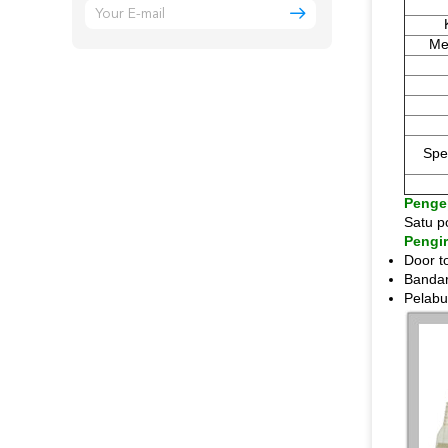
Me
Spe
Penge
Satu p
Pengi
Door t
Bandar
Pelabu