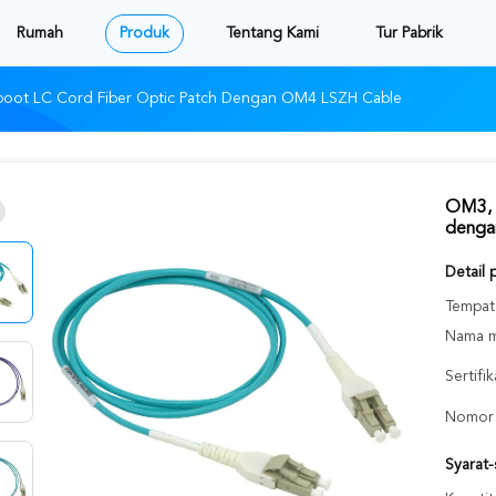
Rumah
Produk
Tentang Kami
Tur Pabrik
oot LC Cord Fiber Optic Patch Dengan OM4 LSZH Cable
OM3, 
denga
Detail 
Tempat 
Nama m
Sertifik
Nomor 
Syarat