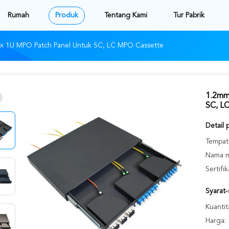
Rumah
Produk
Tentang Kami
Tur Pabrik
ex 1U MPO Patch Panel Untuk SC, LC MPO Cassette
1.2mm
SC, L
Detail 
Tempat 
Nama m
Sertifik
Syarat
Kuantit
Harga: