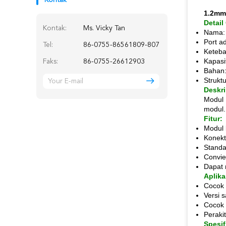
Kontak
1.2mm
Detail
Kontak:
Ms. Vicky Tan
Nama:
Port a
Tel:
86-0755-86561809-807
Keteba
Kapasi
Faks:
86-0755-26612903
Bahan:
Strukt
Deskri
Modul 
modul.
Fitur:
Modul k
Konekt
Standa
Convie
Dapat 
Aplika
Cocok 
Versi 
Cocok 
Peraki
Spesif