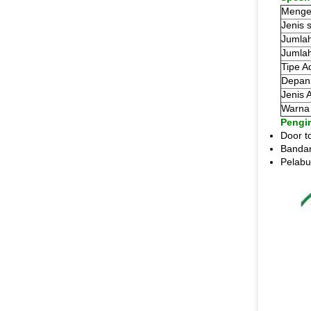
Menge
Jenis 
Jumlah
Jumlah
Tipe A
Depan
Jenis 
Warna 
Pengi
Door t
Bandar
Pelabu