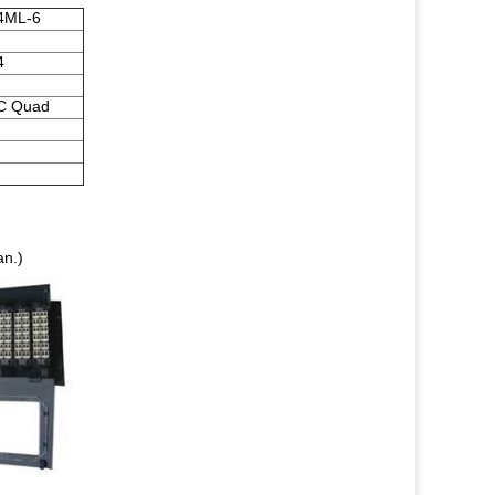
4ML-6
4
C Quad
an.)