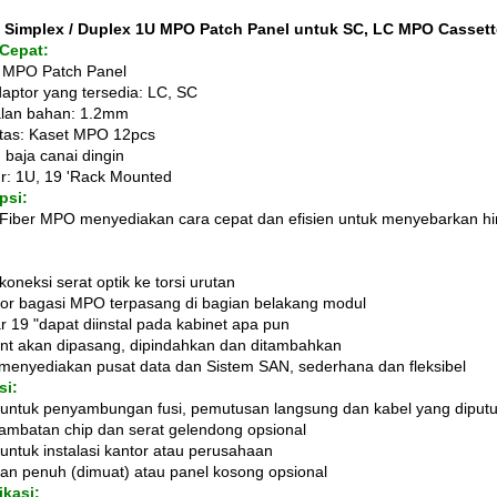
 Simplex / Duplex 1U MPO Patch Panel untuk SC, LC MPO Cassett
 Cepat:
 MPO Patch Panel
daptor yang tersedia: LC, SC
lan bahan: 1.2mm
tas: Kaset MPO 12pcs
 baja canai dingin
ur: 1U, 19 'Rack Mounted
psi:
Fiber MPO menyediakan cara cepat dan efisien untuk menyebarkan hi
oneksi serat optik ke torsi urutan
or bagasi MPO terpasang di bagian belakang modul
r 19 "dapat diinstal pada kabinet apa pun
nt akan dipasang, dipindahkan dan ditambahkan
menyediakan pusat data dan Sistem SAN, sederhana dan fleksibel
si:
untuk penyambungan fusi, pemutusan langsung dan kabel yang diput
sambatan chip dan serat gelendong opsional
untuk instalasi kantor atau perusahaan
tan penuh (dimuat) atau panel kosong opsional
ikasi: