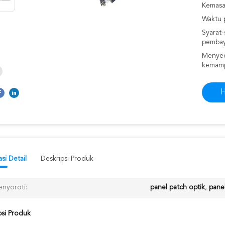
Kemasan
Waktu 
Syarat-
pembay
Menyed
kemam
H
si Detail
Deskripsi Produk
nyoroti:
panel patch optik
,
panel
psi Produk