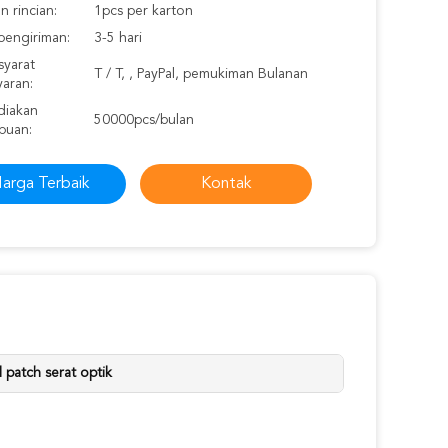
 rincian:
1pcs per karton
pengiriman:
3-5 hari
syarat
T / T, , PayPal, pemukiman Bulanan
aran:
iakan
50000pcs/bulan
puan:
arga Terbaik
Kontak
 patch serat optik