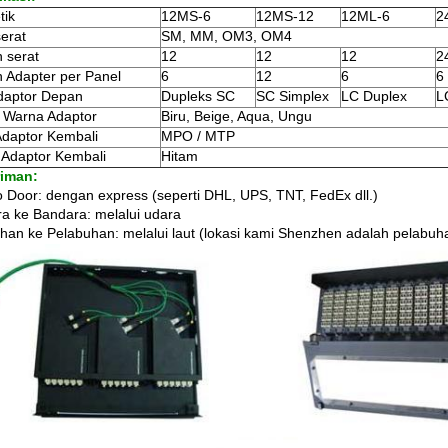
tik
12MS-6
12MS-12
12ML-6
2
serat
SM, MM, OM3, OM4
 serat
12
12
12
2
 Adapter per Panel
6
12
6
6
daptor Depan
Dupleks SC
SC Simplex
LC Duplex
L
 Warna Adaptor
Biru, Beige, Aqua, Ungu
Adaptor Kembali
MPO / MTP
Adaptor Kembali
Hitam
riman:
o Door: dengan express (seperti DHL, UPS, TNT, FedEx dll.)
a ke Bandara: melalui udara
han ke Pelabuhan: melalui laut (lokasi kami Shenzhen adalah pelabuh