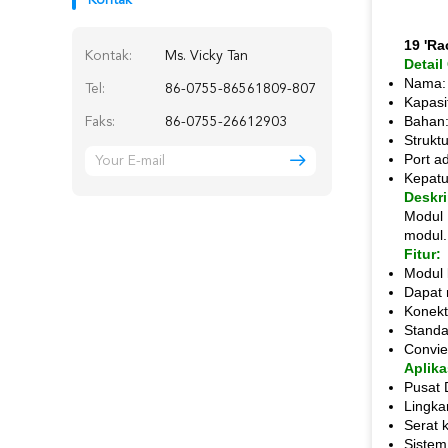
Kontak
19 'R
Kontak:
Ms. Vicky Tan
Detail
Nama: 
Tel:
86-0755-86561809-807
Kapasi
Bahan:
Faks:
86-0755-26612903
Strukt
Port a
Kepat
Deskri
Modul 
modul.
Fitur:
Modul k
Dapat 
Konekt
Standa
Convie
Aplika
Pusat 
Lingka
Serat 
Sistem