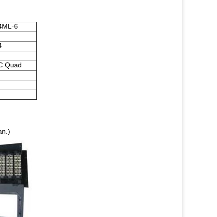
4ML-6
4
C Quad
an.)