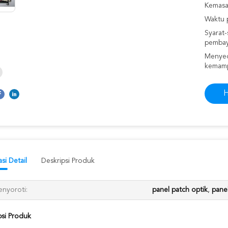
Kemasan
Waktu 
Syarat-
pembay
Menyed
kemam
H
si Detail
Deskripsi Produk
nyoroti:
panel patch optik
,
panel
psi Produk