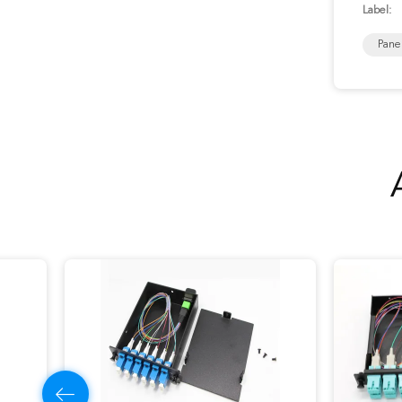
Label:
Pane