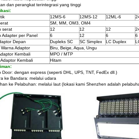
tan dan perangkat terintegrasi yang tinggi
ikasi:
tik
12MS-6
12MS-12
12ML-6
2
serat
SM, MM, OM3, OM4
 serat
12
12
12
2
 Adapter per Panel
6
12
6
6
daptor Depan
Dupleks SC
SC Simplex
LC Duplex
L
 Warna Adaptor
Biru, Beige, Aqua, Ungu
Adaptor Kembali
MPO / MTP
Adaptor Kembali
Hitam
riman:
o Door: dengan express (seperti DHL, UPS, TNT, FedEx dll.)
a ke Bandara: melalui udara
han ke Pelabuhan: melalui laut (lokasi kami Shenzhen adalah pelabuh