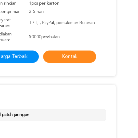
 rincian:
1pcs per karton
pengiriman:
3-5 hari
syarat
T / T, , PayPal, pemukiman Bulanan
aran:
iakan
50000pcs/bulan
puan:
arga Terbaik
Kontak
 patch jaringan