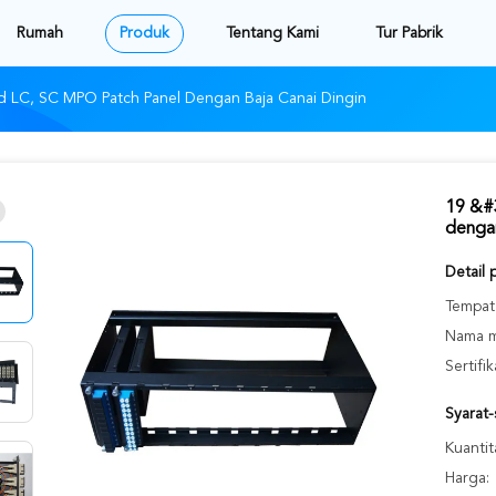
Rumah
Produk
Tentang Kami
Tur Pabrik
 LC, SC MPO Patch Panel Dengan Baja Canai Dingin
19 &#
dengan
Detail 
Tempat 
Nama m
Sertifik
Syarat
Kuantit
Harga: