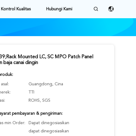
Kontrol Kualitas
Hubungi Kami
39;Rack Mounted LC, SC MPO Patch Panel
 baja canai dingin
produk:
asal:
Guangdong, Cina
erek:
TTI
asi:
ROHS, SGS
-syarat pembayaran & pengiriman:
as min Order:
Dapat dinegosiasikan
dapat dinegosiasikan