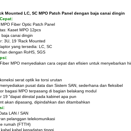
ack Mounted LC, SC MPO Patch Panel dengan baja canai dingin
 Cepat:
MPO Fiber Optic Patch Panel
tas: Kaset MPO 12pcs
 baja canai dingin
ur: 3U, 19 'Rack Mounted
daptor yang tersedia: LC, SC
uhan dengan RoHS, SGS
psi:
Fiber MPO menyediakan cara cepat dan efisien untuk menyebarkan hi
oneksi serat optik ke torsi urutan
menyediakan pusat data dan Sistem SAN, sederhana dan fleksibel
or bagasi MPO terpasang di bagian belakang modul
r 19 "dapat diinstal pada kabinet apa pun
nt akan dipasang, dipindahkan dan ditambahkan
si:
Data LAN / SAN
ran pelanggan telekomunikasi
ke rumah (FTTH)
 kabel kabel kepadatan tinggi