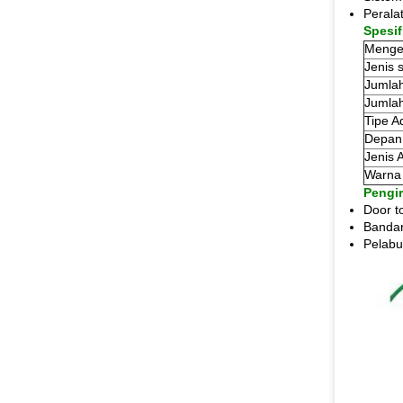
Perala
Spesif
Menge
Jenis 
Jumlah
Jumlah
Tipe A
Depan
Jenis 
Warna 
Pengi
Door t
Bandar
Pelabu