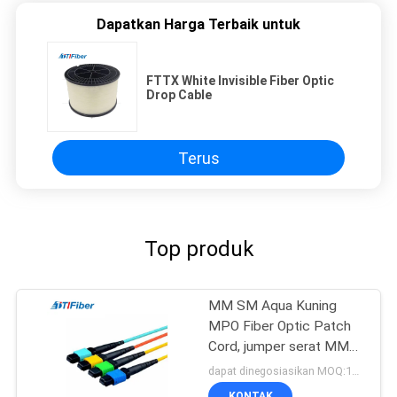
Dapatkan Harga Terbaik untuk
FTTX White Invisible Fiber Optic
Drop Cable
Terus
Top produk
MM SM Aqua Kuning
MPO Fiber Optic Patch
Cord, jumper serat MM
SM Hijau Biru
dapat dinegosiasikan MOQ:1000
KONTAK