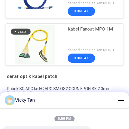
Multimode
dapat dinegosiasikan MOQ:1000
KONTAK
Kabel Fanout MPO 1M
dapat dinegosiasikan MOQ:1000
KONTAK
serat optik kabel patch
Pabrik SC APC ke FC APC SM OS2 GOPN EPON SX 2.0mm
Panjang 2m Patch Cord
Vicky Tan
Sc Apc Ke Sc Apc Aqua Jaket Fiber Optic Patch Cord Simplex
Jumper G652d / G657a
5:56 PM
FTTH FTTA FTTX Single Mode Fiber Patch Cord 6 Core 12 Core
24 Core