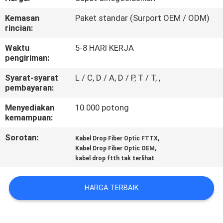
KUALITAS
Kemasan
Paket standar (Surport OEM / ODM)
rincian:
HUBUNGI
Waktu
5-8 HARI KERJA
KAMI
pengiriman:
Syarat-syarat
L / C, D / A, D / P, T / T, ,
PERMINTAAN
pembayaran:
PENAWARAN
Menyediakan
10.000 potong
kemampuan:
SITEMAP
Sorotan:
,
Kabel Drop Fiber Optic FTTX
,
Kabel Drop Fiber Optic OEM
kabel drop ftth tak terlihat
PRIVACY
POLICY
HARGA TERBAIK