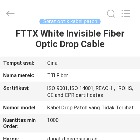
TTI
Fiber
Communication
Tech.
Co.,
Serat optik kabel patch
Ltd..
All
Rights
FTTX White Invisible Fiber
RUMAH
Reserved.
Optic Drop Cable
PRODUK
Tempat asal:
Cina
TENTANG
Nama merek:
TTI Fiber
KAMI
Sertifikasi:
ISO 9001, ISO 14001, REACH， ROHS,
CE and CPR certificates
TUR
Nomor model:
Kabel Drop Patch yang Tidak Terlihat
PABRIK
Kuantitas min
1000
Order:
KONTROL
Harga:
dapat dinegosiasikan