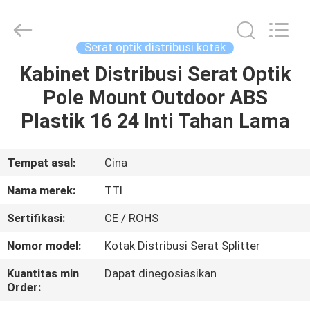
TTI
Fiber
Communication
Tech.
Co.,
Serat optik distribusi kotak
Ltd..
All
Rights
Kabinet Distribusi Serat Optik
RUMAH
Reserved.
Pole Mount Outdoor ABS
PRODUK
Plastik 16 24 Inti Tahan Lama
TENTANG
Tempat asal:
Cina
KAMI
Nama merek:
TTI
Sertifikasi:
CE / ROHS
TUR
Nomor model:
Kotak Distribusi Serat Splitter
PABRIK
Kuantitas min
Dapat dinegosiasikan
Order:
KONTROL