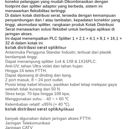
koneksi pelanggan yang mudah.Dikombinasikan dengan
footprint dan splitter adaptor yang berbeda, sistem ini
menawarkan fleksibilitas tertinggi.
Di dalam kotak distribusi serat, tersedia dengan kemampuan
penyambungan dan / atau tambalan, kepadatan konektor yang
tinggi, akomodasi splitter, rangkaian produk Kotak Distribusi
Serat menawarkan solusi fleksibel untuk berbagai aplikasi di
jaringan akses.
Ini dapat menempatkan PLC Splitter 1 × 2,1 × 4,1 × 8,1 × 16,1 ×
32 di dalam kotak ini.
kotak distribusi serat optik
fitur
Antarmuka Pengguna Standar Industri, terbuat dari plastik
berdampak tinggi.
Dapat menampung splitter 1x4 & 1X8 & 1X16PLC.
Anti-UV, tahan Ultra violet dan tahan hujan.
Hingga 24 tetes FTTH.
Dapat dipasang di dinding dan tiang.
2 port masuk, 8 ~ 24 port outlet.
Posisi tetap kabel khusus, pastikan kabel tetap melepas gaya
setelah tidak kurang dari 50 N.
Stres kerja: 70 kpa hingga 108 kpa;
Menggunakan suhu: - 40 ~ + 60 ℃
Kelembaban relatif: ≤95% (+ 40 ℃).
kotak distribusi serat optik
Aplikasi
banyak digunakan dalam jaringan akses FTTH.
Jaringan Telekomunikasi
Jaringan CATV