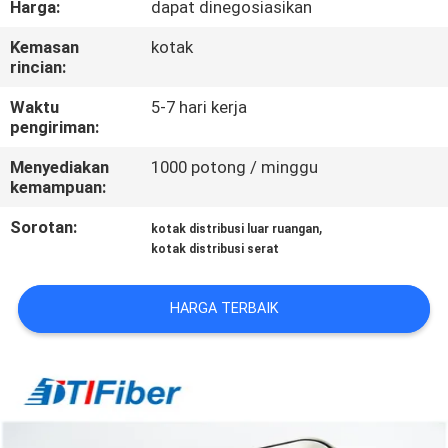
Harga:
dapat dinegosiasikan
KUALITAS
Kemasan
kotak
rincian:
HUBUNGI
KAMI
Waktu
5-7 hari kerja
pengiriman:
Menyediakan
1000 potong / minggu
PERMINTAAN
kemampuan:
PENAWARAN
Sorotan:
,
kotak distribusi luar ruangan
kotak distribusi serat
SITEMAP
HARGA TERBAIK
PRIVACY
POLICY