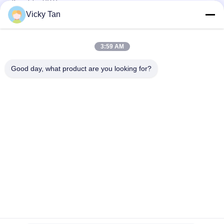
Konektor SC Ringan
Vicky Tan
Kotak Pemutusan Serat Optik Kelas IP65 Penggunaan Ftth
Luar Ruangan
3:59 AM
Kotak Distribusi Bahan ABS Serat Optik FTTH Indoor Luar SC
Adapter Cocok
Good day, what product are you looking for?
Bad Request
Semua
Serat Optik Kabel 
Serat Optik Dikepang
Patch
Kabel Fiber Optic
Konektor Fiber Optic
Serat Optik 
Fiber Optic Adapter
Attenuator
Loopback Serat 
Fiber Optic Splitter
Optik