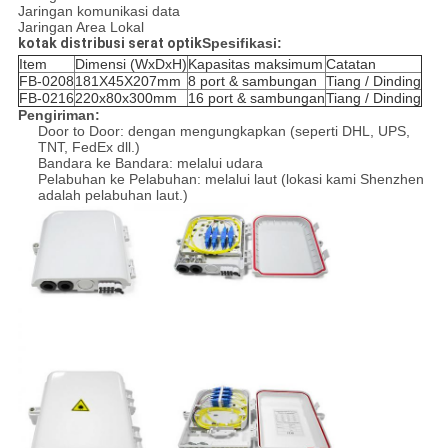
Jaringan komunikasi data
Jaringan Area Lokal
kotak distribusi serat optik
Spesifikasi:
Item
Dimensi (WxDxH)
Kapasitas maksimum
Catatan
FB-0208
181X45X207mm
8 port & sambungan
Tiang / Dinding
FB-0216
220x80x300mm
16 port & sambungan
Tiang / Dinding
Pengiriman:
Door to Door: dengan mengungkapkan (seperti DHL, UPS,
TNT, FedEx dll.)
Bandara ke Bandara: melalui udara
Pelabuhan ke Pelabuhan: melalui laut (lokasi kami Shenzhen
adalah pelabuhan laut.)