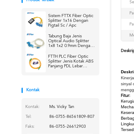
Produk Terbaik
Se
Pa
Sistem FTTX Fiber Optic
Splitter 1x16 Dengan
Pa
Pigtail Sc / Apc
Me
Tabung Baja Jenis
Optical Audio Splitter
1x8 1x2 0.9mm Dengan
SC / UPC APC
Deskri
Connector
FTTH PLC Fiber Optic
Splitter Jenis Kotak ABS
Panjang PDL Lebar
Operasi Panjang
Deskri
Kinerja
sinyal 
mengga
Kontak
Fitur:
Kerugi
Mechan
Kontak:
Ms. Vicky Tan
Kesera
Tel:
86-0755-86561809-807
Berbag
Lingku
Faks:
86-0755-26612903
Tersed