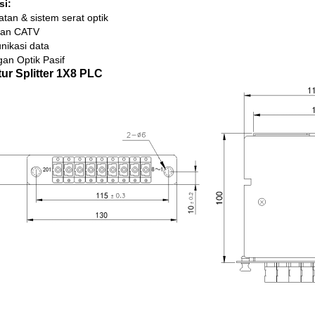
si:
atan & sistem serat optik
ngan CATV
nikasi data
gan Optik Pasif
tur Splitter 1X8 PLC