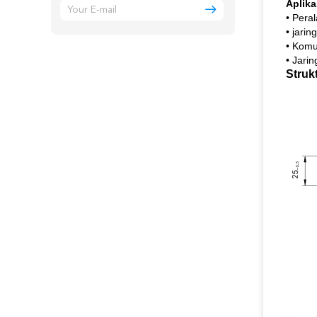
Aplika
• Peral
• jari
• Komu
• Jarin
Struk