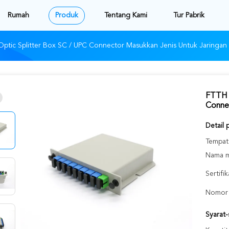
Rumah
Produk
Tentang Kami
Tur Pabrik
Optic Splitter Box SC / UPC Connector Masukkan Jenis Untuk Jaringa
FTTH 1
Conne
Detail 
Tempat 
Nama m
Sertifik
Nomor 
Syarat