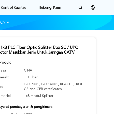
Kontrol Kualitas
Hubungi Kami
n CATV
x8 PLC Fiber Optic Splitter Box SC / UPC
ctor Masukkan Jenis Untuk Jaringan CATV
produk:
asal:
CINA
erek:
TTI Fiber
ISO 9001, ISO 14001, REACH， ROHS,
asi:
CE and CPR certificates
model:
1x8 modul Splitter
-syarat pembayaran & pengiriman: