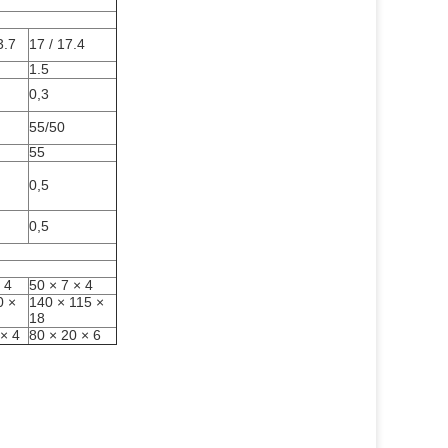
3.7
17 / 17.4
1.5
0,3
55/50
55
0,5
0,5
 4
50 × 7 × 4
0 ×
140 × 115 ×
18
 × 4
80 × 20 × 6