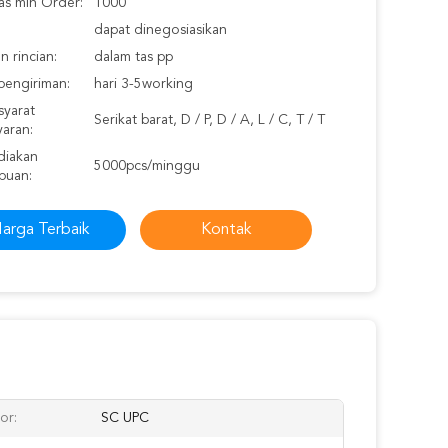
as min Order:
1000
dapat dinegosiasikan
 rincian:
dalam tas pp
pengiriman:
hari 3-5working
syarat
Serikat barat, D / P, D / A, L / C, T / T
aran:
iakan
5000pcs/minggu
puan:
arga Terbaik
Kontak
or:
SC UPC