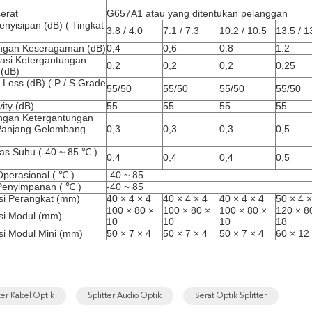
serat
G657A1 atau yang ditentukan pelanggan
enyisipan (dB)
(
Tingkat
3.8 / 4.0
7.1 / 7.3
10.2 / 10.5
13.5 / 1
angan Keseragaman (dB)
0,4
0,6
0.8
1.2
sasi Ketergantungan
0,2
0,2
0,2
0,25
 (dB)
 Loss (dB)
(
P / S Grade
55/50
55/50
55/50
55/50
vity (dB)
55
55
55
55
ngan Ketergantungan
Panjang Gelombang
0,3
0,3
0,3
0,5
itas Suhu (-40
~
85
℃
)
0,4
0,4
0,4
0,5
perasional (
℃
)
-40
~
85
Penyimpanan (
℃
)
-40
~
85
si Perangkat (mm)
40 × 4 × 4
40 × 4 × 4
40 × 4 × 4
50 × 4 ×
100 × 80 ×
100 × 80 ×
100 × 80 ×
120 × 8
si Modul (mm)
10
10
10
18
i Modul Mini (mm)
50 × 7 × 4
50 × 7 × 4
50 × 7 × 4
60 × 12
ter Kabel Optik
Splitter Audio Optik
Serat Optik Splitter