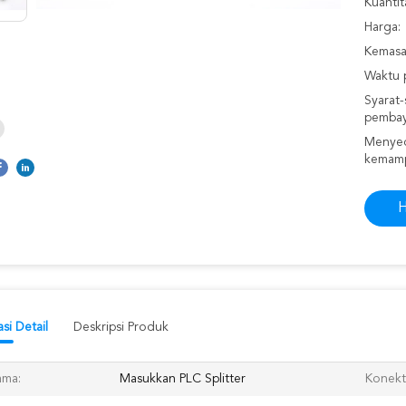
Kuantit
Harga:
Kemasan
Waktu 
Syarat-
pembay
Menyed
kemam
H
si Detail
Deskripsi Produk
ama:
Masukkan PLC Splitter
Konekt