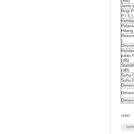
(nm)
Jenis 
Rugi P
P / S
)
Kehil
Polari
Hilang
Return
)
Directi
Kehila
pada 
(dB)
Stabil
(dB)
Suhu O
Suhu 
Dimen
Dimen
Dimens
Label:
Split