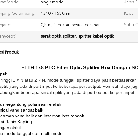
rat Mode:
singlemode
Jenis S
njang Gelombang:
1310 / 1550nm
Kabel:
njang:
0,5 m, 1 m atau sesuai pesanan
Suhu O
nyoroti:
serat optik splitter
,
splitter kabel optik
psi Produk
FTTH 1x8 PLC Fiber Optic Splitter Box Dengan SC
psi:
 tinggi 1 × N atau 2 × N, mode tunggal, splitter daya pasif berdasarkan
optik yang ada di port input ke beberapa port output.
Pemisah daya juga
bungkan beberapa sinyal optik yang ada di port output ke port input.
an tergantung polarisasi rendah
icai yang sangat baik
gaman yang baik dan insertion loss rendah
ai Rasio Kopling
ngan stabil
ia mode tunggal dan multi mode