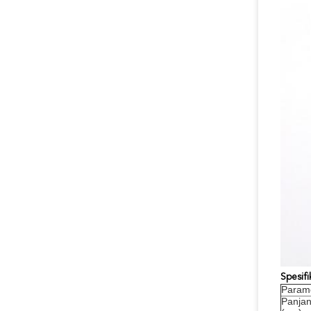
Spesifi
Param
Panjan