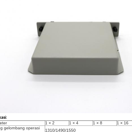
kasi:
eter
1 × 2
1 × 4
1 × 8
1 × 16
g gelombang operasi
1310/1490/1550