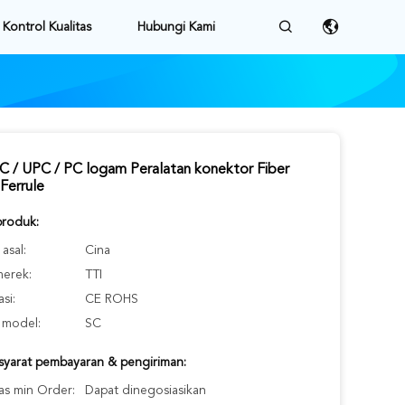
Kontrol Kualitas
Hubungi Kami
 / UPC / PC logam Peralatan konektor Fiber
Ferrule
produk:
asal:
Cina
erek:
TTI
asi:
CE ROHS
model:
SC
-syarat pembayaran & pengiriman:
as min Order:
Dapat dinegosiasikan