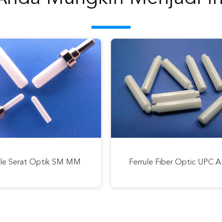
SC / FC / ST / LC / MU Belanja Online FTTH Ho Fiber Optic Zirkonia Keramik APC Ferrule Flange Cable