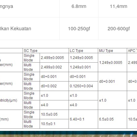
ngnya
6.8mm
11,4mm
ikan Kekuatan
100-250gf
200-600gf