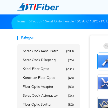
Rumah
Produk
Serat Optik Ferrule
SC APC / UPC / PC L
Kategori
Serat Optik Kabel Patch
(283)
Serat Optik Dikepang
(96)
Kabel Fiber Optic
(235)
Konektor Fiber Optic
(48)
Fiber Optic Adapter
(83)
Serat Optik Attenuator
(34)
Fiber Optic Splitter
(80)