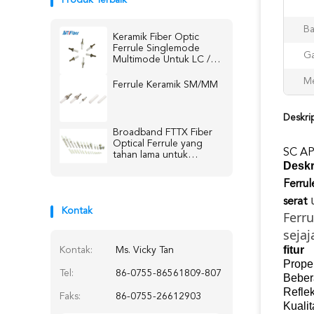
Produk Terbaik
Ba
Keramik Fiber Optic
Ferrule Singlemode
Ga
Multimode Untuk LC /
SC / ST / FC Connector
Me
Ferrule Keramik SM/MM
Deskri
Broadband FTTX Fiber
Optical Ferrule yang
SC AP
tahan lama untuk
Deskr
komunikasi jaringan data
Ferrul
serat
Kontak
Ferru
sejaj
fitur
Kontak:
Ms. Vicky Tan
Proper
Tel:
86-0755-86561809-807
Bebera
Reflek
Faks:
86-0755-26612903
Kualit