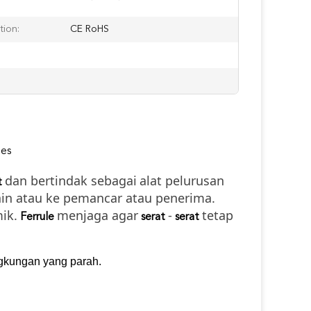
tion:
CE RoHS
les
dan bertindak sebagai
alat pelurusan
t
lain atau ke pemancar atau penerima.
ik.
menjaga agar
-
tetap
Ferrule
serat
serat
ingkungan yang parah.