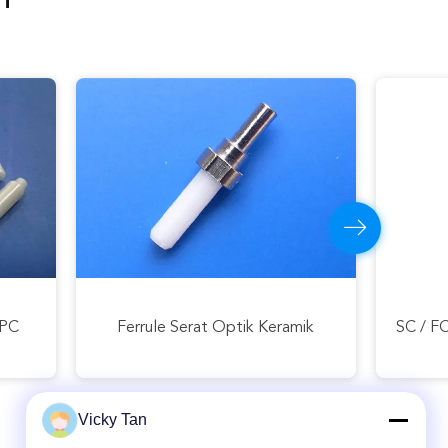
Komunikasi FTTH Menggunakan Singlemode Multimode Simplex Duplex Fiber Optic Adapter
Konektor Cepat Serat Optik LC FC ST SC UPC APC FTTH Perakitan Cepat
Vicky Tan