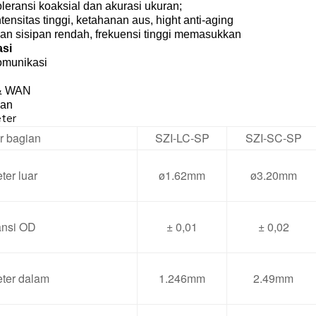
oleransi koaksial dan akurasi ukuran;
intensitas tinggi, ketahanan aus, hight anti-aging
ian sisipan rendah, frekuensi tinggi memasukkan
asi
omunikasi
& WAN
gan
ter
 bagian
SZI-LC-SP
SZI-SC-SP
ter luar
ø1.62mm
ø3.20mm
ansi OD
± 0,01
± 0,02
ter dalam
1.246mm
2.49mm