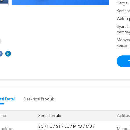
Harga:
Kemasan
Waktu 
Syarat-
pembay
Menyed
kemam
H
si Detail
Deskripsi Produk
ama:
Serat ferrule
Aplikasi
SC / FC / ST / LC / MPO / MU /
nektor:
Memole