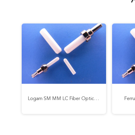
c UPC APC
Ferrule Serat Optik Keramik