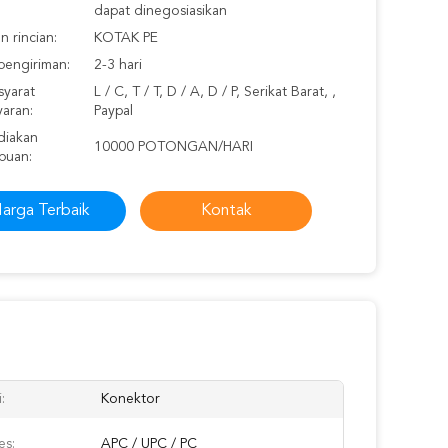
dapat dinegosiasikan
 rincian:
KOTAK PE
pengiriman:
2-3 hari
syarat
L / C, T / T, D / A, D / P, Serikat Barat, ,
aran:
Paypal
iakan
10000 POTONGAN/HARI
puan:
arga Terbaik
Kontak
:
Konektor
s:
APC / UPC / PC