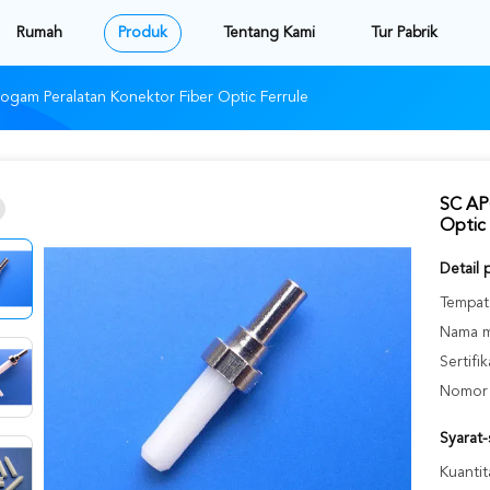
Rumah
Produk
Tentang Kami
Tur Pabrik
ogam Peralatan Konektor Fiber Optic Ferrule
SC APC
Optic 
Detail 
Tempat 
Nama m
Sertifik
Nomor 
Syarat
Kuantit