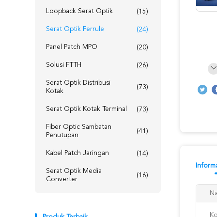
Loopback Serat Optik
(15)
Serat Optik Ferrule
(24)
Panel Patch MPO
(20)
Solusi FTTH
(26)
Serat Optik Distribusi
(73)
Kotak
Serat Optik Kotak Terminal
(73)
Fiber Optic Sambatan
(41)
Penutupan
Kabel Patch Jaringan
(14)
Informa
Serat Optik Media
(16)
Converter
N
Ko