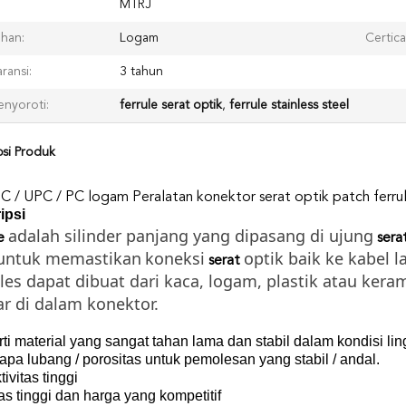
MTRJ
han:
Logam
Certica
ransi:
3 tahun
nyoroti:
ferrule serat optik
,
ferrule stainless steel
psi Produk
C / UPC / PC logam Peralatan konektor serat optik patch ferru
ipsi
adalah silinder panjang yang dipasang di ujung
e
sera
untuk memastikan
koneksi
optik baik ke kabel 
serat
les dapat dibuat dari kaca, logam, plastik atau keram
ar di dalam konektor.
ti material yang sangat tahan lama dan stabil dalam kondisi l
pa lubang / porositas untuk pemolesan yang stabil / andal.
tivitas tinggi
as tinggi dan harga yang kompetitif