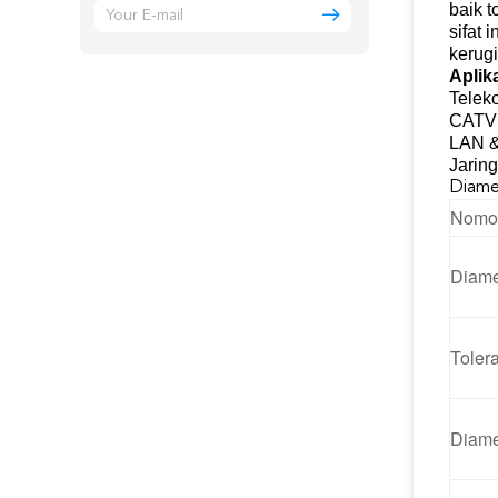
baik t
sifat 
kerug
Aplik
Telek
CATV
LAN 
Jarin
Diame
Nomor
Diame
Toler
Diame