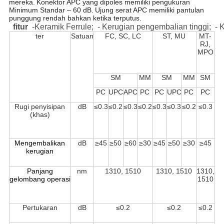
mereka.
Konektor APC yang dipoles memiliki pengukuran
Minimum Standar – 60 dB.
Ujung serat APC memiliki pantulan
punggung rendah bahkan ketika terputus.
fitur
-Keramik Ferrule;
- Kerugian pengembalian tinggi;
- 
ter
Satuan
FC, SC, LC
ST, MU
MT-
RJ,
MPO
SM
MM
SM
MM
SM
PC
UPC
APC
PC
PC
UPC
PC
PC
Rugi penyisipan
dB
≤0.3
≤0.2
≤0.3
≤0.2
≤0.3
≤0.3
≤0.2
≤0.3
(khas)
Mengembalikan
dB
≥45
≥50
≥60
≥30
≥45
≥50
≥30
≥45
kerugian
Panjang
nm
1310, 1510
1310, 1510
1310,
gelombang operasi
1510
Pertukaran
dB
≤0.2
≤0.2
≤0.2