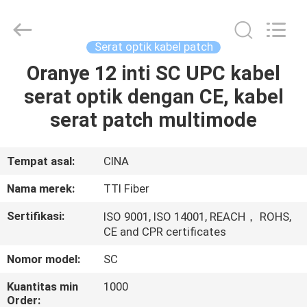
TTI
Fiber
Communication
Tech.
Co.,
Serat optik kabel patch
Ltd..
All
Rights
Oranye 12 inti SC UPC kabel
RUMAH
Reserved.
serat optik dengan CE, kabel
PRODUK
serat patch multimode
TENTANG
Tempat asal:
CINA
KAMI
Nama merek:
TTI Fiber
Sertifikasi:
ISO 9001, ISO 14001, REACH， ROHS,
TUR
CE and CPR certificates
PABRIK
Nomor model:
SC
Kuantitas min
1000
KONTROL
Order: