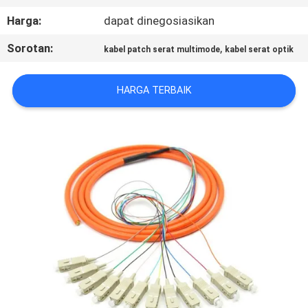
KUALITAS
Harga:
dapat dinegosiasikan
Sorotan:
,
HUBUNGI
kabel patch serat multimode
kabel serat optik
KAMI
HARGA TERBAIK
PERMINTAAN
PENAWARAN
SITEMAP
PRIVACY
POLICY