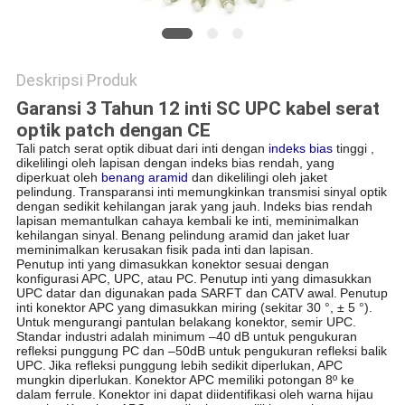
Deskripsi Produk
Garansi 3 Tahun 12 inti SC UPC kabel serat
optik patch dengan CE
Tali patch serat optik dibuat dari inti dengan
indeks bias
tinggi
,
dikelilingi oleh lapisan dengan indeks bias rendah, yang
diperkuat oleh
benang aramid
dan dikelilingi oleh jaket
pelindung.
Transparansi inti memungkinkan transmisi sinyal optik
dengan sedikit kehilangan jarak yang jauh.
Indeks bias rendah
lapisan memantulkan cahaya kembali ke inti, meminimalkan
kehilangan sinyal.
Benang pelindung aramid dan jaket luar
meminimalkan kerusakan fisik pada inti dan lapisan.
Penutup inti yang dimasukkan konektor sesuai dengan
konfigurasi APC, UPC, atau PC.
Penutup inti yang dimasukkan
UPC datar dan digunakan pada SARFT dan CATV awal.
Penutup
inti konektor APC yang dimasukkan miring (sekitar 30 °, ± 5 °).
Untuk mengurangi pantulan belakang konektor, semir UPC.
Standar industri adalah minimum –40 dB untuk pengukuran
refleksi punggung PC dan –50dB untuk pengukuran refleksi balik
UPC.
Jika refleksi punggung lebih sedikit diperlukan, APC
mungkin diperlukan.
Konektor APC memiliki potongan 8º ke
dalam ferrule.
Konektor ini dapat diidentifikasi oleh warna hijau