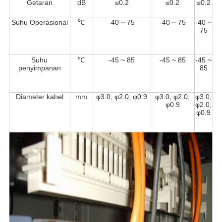
Getaran
dB
≤0.2
≤0.2
≤0.2
Suhu Operasional
℃
-40 ~ 75
-40 ~ 75
-40 ~
75
Suhu
℃
-45 ~ 85
-45 ~ 85
-45 ~
penyimpanan
85
Diameter kabel
mm
φ3.0, φ2.0, φ0.9
φ3.0, φ2.0,
φ3.0,
φ0.9
φ2.0,
φ0.9