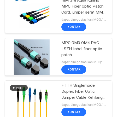
MM SM Aqua Kuning
MPO Fiber Optic Patch
Cord, jumper serat MM
SM Hijau Biru
dapat dinegosiasikan MOQ:1000
KONTAK
MPO OM3 OM4 PVC
LSZH kabel fiber optic
patch
dapat dinegosiasikan MOQ:1000
KONTAK
FTTH Singlemode
Duplex Fiber Optic
Jumper Cable Kehilangan
Penyisipan Rendah
dapat dinegosiasikan MOQ:1000
KONTAK