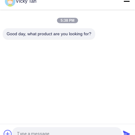
Vicky Tan
Sc Apc Ke Sc Apc Aqua Jaket Fiber Optic Patch Cord Simplex
Jumper G652d / G657a
5:38 PM
FTTH FTTA FTTX Single Mode Fiber Patch Cord 6 Core 12 Core
24 Core
Good day, what product are you looking for?
Bad Request
Semua
Serat Optik Kabel 
Serat Optik Dikepang
Patch
Kabel Fiber Optic
Konektor Fiber Optic
Serat Optik 
Fiber Optic Adapter
Attenuator
Loopback Serat 
Fiber Optic Splitter
Optik